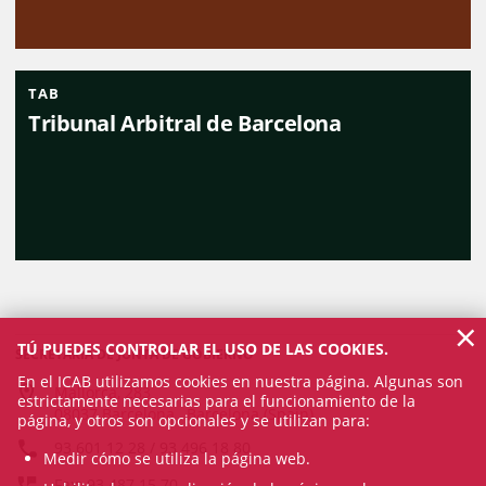
TAB
Tribunal Arbitral de Barcelona
×
TÚ PUEDES CONTROLAR EL USO DE LAS COOKIES.
SECRETARÍA DE JUNTA DE GOBIERNO
En el ICAB utilizamos cookies en nuestra página. Algunas son
Mallorca, 283
estrictamente necesarias para el funcionamiento de la
08037 Barcelona , Barcelona (Spain)
página, y otros son opcionales y se utilizan para:
93 601 12 28 / 93 496 18 80
Medir cómo se utiliza la página web.
Fax: 93 487 15 70