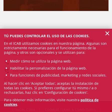
×
TÚ PUEDES CONTROLAR EL USO DE LAS COOKIES.
SECRETARÍA TÉCNICA CAMPUS ICAB / MÁSTERS FORMACIÓN
En el ICAB utilizamos cookies en nuestra página. Algunas son
estrictamente necesarias para el funcionamiento de la
Mallorca, 281 (Centre de Formació)
página, y otros son opcionales y se utilizan para:
08037 Barcelona , Barcelona (Spain)
Medir cómo se utiliza la página web.
93 601 12 80 / 93 496 18 80
Habilitar la personalización de la página web.
Fax: 93 215 04 29
Para funciones de publicidad, marketing y redes sociales.
campus@icab.cat
Al hacer clic en 'Aceptar todas', aceptas la instalación de
masters@icab.cat
todas las cookies. Si prefieres configurar tú mismo / a o
rechazarlas, haz clic en 'Configuración de cookies'.
Para obtener más información, visite nuestra
política de
cookies
.
ETHICAL CODE
COOKIES TERMS & CONDITIONS