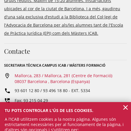
Grups reduïts. Màxim de 15-20 alumnes. Instal·lacions
ubicades al cor de la ciutat de Barcelona. I a més, gaudireu
d'una sala exclusiva d’estudi a la Biblioteca del Col·legi de
l'Advocacia de Barcelona per als/les alumnes tant de l'Escola
de Pràctica Jurídica (EPJ) com dels Màsters ICAB.
Contacte
SECRETARIA TÈCNICA CAMPUS ICAB / MÀSTERS FORMACIÓ
Mallorca, 283 / Mallorca, 281 (Centre de Formació)
08037 Barcelona , Barcelona (Espanya)
93 601 12 80 / 93 496 18 80
- EXT.
5334
Fax: 93 215 04 29
×
TU POTS CONTROLAR L'ÚS DE LES COOKIES.
campus@icab.cat
A l’ICAB utilitzem cookies a la nostra pàgina. Algunes són
masters@icab.cat
estrictament necessàries per al funcionament de la pàgina, i
d'altres són opcionals i s'utilitzen per: