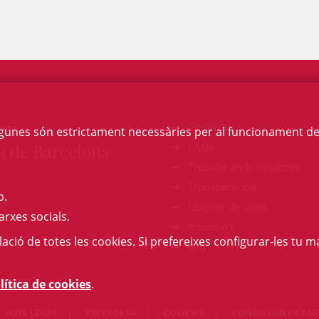
egi
Contacte
Algunes són estrictament necessàries per al funcionament de la
a de Barcelona
FAQs
Treballa amb nosaltres
Transparència
b.
Lloguer de sales
arxes socials.
Anuncia't
l·lació de totes les cookies. Si prefereixes configurar-les tu ma
GAJ
lítica de cookies
.
AVÍS LEGAL
PRIVADESA
COOKIES
CONDICIONS GENE