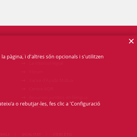
×
Talent ICAB
 pàgina, i d'altres són opcionals i s'utilitzen
La intercol·legial
Fòrum
Xarxa d'Ajuda Mútua
Centre ADR
Recursos jurídics en llengua
teix/a o rebutjar-les, fes clic a 'Configuració
catalana
RALS
QUALITAT
CODI ÈTIC