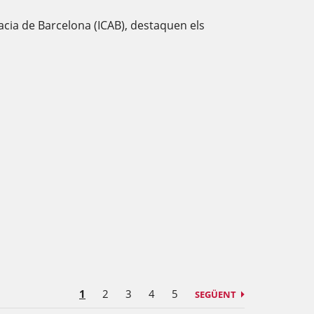
ocacia de Barcelona (ICAB), destaquen els
1
2
3
4
5
SEGÜENT