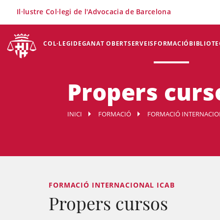
×
Il·lustre Col·legi de l'Advocacia de Barcelona
COL·LEGI
DEGANAT OBERT
SERVEIS
FORMACIÓ
BIBLIOTE
Propers curs
INICI
FORMACIÓ
FORMACIÓ INTERNACIO
FORMACIÓ INTERNACIONAL ICAB
Propers cursos