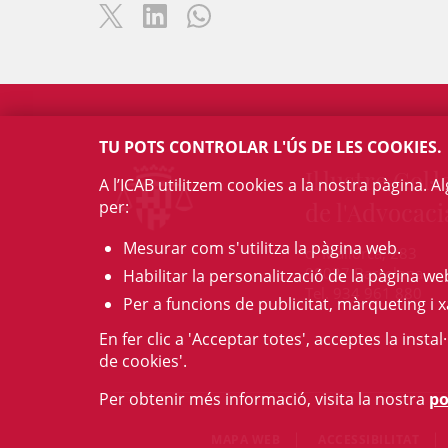
TU POTS CONTROLAR L'ÚS DE LES COOKIES.
Il·lustre Col·l
A l’ICAB utilitzem cookies a la nostra pàgina. 
per:
de l'Advocaci
Mesurar com s'utilitza la pàgina web.
c/ Mallorca, 283
08037 Barcelona
Habilitar la personalització de la pàgina we
Tel. 934 961 880
Per a funcions de publicitat, màrqueting i x
En fer clic a 'Acceptar totes', acceptes la insta
de cookies'.
Per obtenir més informació, visita la nostra
po
MAPA WEB
ACCESSIBILITAT