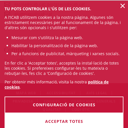
×
escola@icab.cat; postgraus@icab.cat
TU POTS CONTROLAR L'ÚS DE LES COOKIES.
alumniepj@icab.cat
A l’ICAB utilitzem cookies a la nostra pàgina. Algunes són
estrictament necessàries per al funcionament de la pàgina, i
d'altres són opcionals i s'utilitzen per:
Mesurar com s'utilitza la pàgina web.
Habilitar la personalització de la pàgina web.
Comparteix
Per a funcions de publicitat, màrqueting i xarxes socials.
En fer clic a 'Acceptar totes', acceptes la instal·lació de totes
les cookies. Si prefereixes configurar-les tu mateix/a o
rebutjar-les, fes clic a 'Configuració de cookies'.
Per obtenir més informació, visita la nostra
política de
cookies
.
MAPA WEB
ACCESSIBILITAT
AVÍS LEGAL
PRIVADESA
COOKIES
CONDICIONS GENERALS
CONFIGURACIÓ DE COOKIES
QUALITAT
CODI ÈTIC
© Sun Aug 09 20:04:13 CEST 2026 Il·lustre Col·legi de
ACCEPTAR TOTES
l'Advocacia de Barcelona. Tots els drets són reservats.