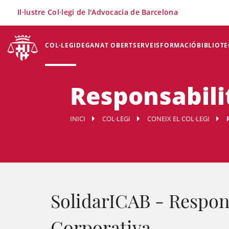
×
Il·lustre Col·legi de l'Advocacia de Barcelona
COL·LEGI
DEGANAT OBERT
SERVEIS
FORMACIÓ
BIBLIOTE
Responsabili
INICI
COL·LEGI
CONEIX EL COL·LEGI
SolidarICAB - Respons
Corporativa