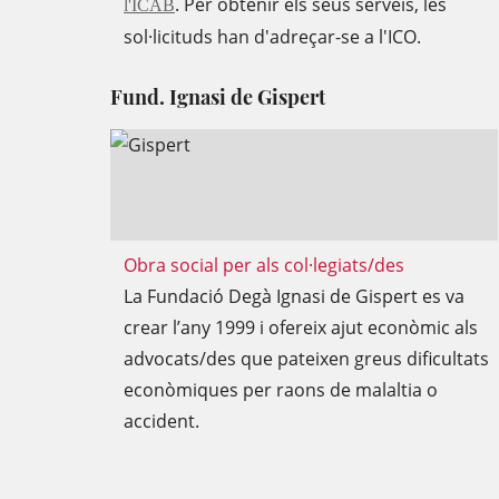
. Per obtenir els seus serveis, les
l'ICAB
sol·licituds han d'adreçar-se a l'ICO.
Fund. Ignasi de Gispert
Obra social per als col·legiats/des
La Fundació Degà Ignasi de Gispert es va
crear l’any 1999 i ofereix ajut econòmic als
advocats/des que pateixen greus dificultats
econòmiques per raons de malaltia o
accident.