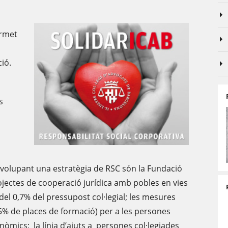
ermet
ció.
s
envolupant una estratègia de RSC són la Fundació
rojectes de cooperació jurídica amb pobles en vies
el 0,7% del pressupost col·legial; les mesures
 5% de places de formació) per a les persones
òmics; la línia d’ajuts a persones col·legiades