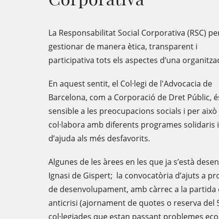
La Responsabilitat Social Corporativa (RSC) p
gestionar de manera ètica, transparent i
participativa tots els aspectes d’una organitza
En aquest sentit, el Col·legi de l'Advocacia de
Barcelona, com a Corporació de Dret Públic, é
sensible a les preocupacions socials i per això
col·labora amb diferents programes solidaris i
d’ajuda als més desfavorits.
Algunes de les àrees en les que ja s’està des
Ignasi de Gispert; la convocatòria d’ajuts a p
de desenvolupament, amb càrrec a la partida d
anticrisi (ajornament de quotes o reserva del
col·legiades que estan passant problemes econ