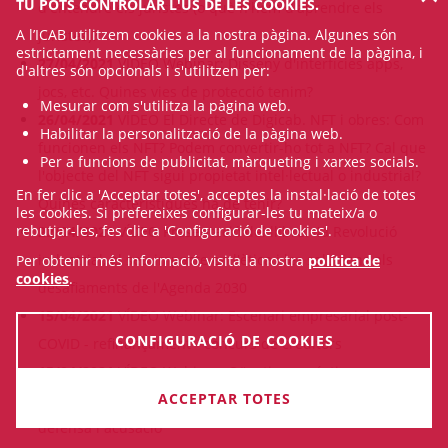
TU POTS CONTROLAR L'ÚS DE LES COOKIES.
d'entendre els juristes (o què n'hem d'aprendre els
A l’ICAB utilitzem cookies a la nostra pàgina. Algunes són
juristes)?
estrictament necessàries per al funcionament de la pàgina, i
27/04/2021
VÍDEO Webinar: Disseny d'interfícies apps,
d'altres són opcionals i s'utilitzen per:
jocs, etc. Quines vies de protecció tenim?
Mesurar com s'utilitza la pàgina web.
26/04/2021
VÍDEO El Directe de Digicab. NFT i obres: Com
Habilitar la personalització de la pàgina web.
funcionen els NFT? Podem convertir-ho tot a NFT? Cal que
Per a funcions de publicitat, màrqueting i xarxes socials.
l'objecte del NFT sigui propietat intel·lectual o industrial?
En fer clic a 'Acceptar totes', acceptes la instal·lació de totes
Quines característiques ha de tenir?
les cookies. Si prefereixes configurar-les tu mateix/a o
rebutjar-les, fes clic a 'Configuració de cookies'.
22/04/2021
VÍDEO Presentació del llibre: 4a Revolució
industrial, el seu impacte en l'ètica i les solucions als
Per obtenir més informació, visita la nostra
política de
cookies
.
desafiaments de l'Agenda 2030
15/04/2021
VÍDEO Webinar: Escenari empresarial post-
CONFIGURACIÓ DE COOKIES
COVID - refinançament - concurs de creditors
15/04/2021
VÍDEO Webinar: Qüestions práctiques
ACCEPTAR TOTES
derivades de la conformitat des d'una perspectiva de
defensa i acusació