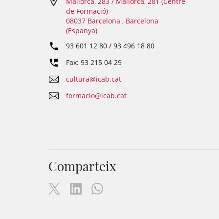
Mallorca, 283 / Mallorca, 281 (Centre
de Formació)
08037 Barcelona , Barcelona
(Espanya)
93 601 12 80 / 93 496 18 80
Fax: 93 215 04 29
cultura@icab.cat
formacio@icab.cat
Comparteix