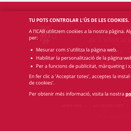
TU POTS CONTROLAR L'ÚS DE LES COOKIES.
Il·lustre Col·l
A l’ICAB utilitzem cookies a la nostra pàgina. 
per:
de l'Advocaci
Mesurar com s'utilitza la pàgina web.
c/ Mallorca, 283
08037 Barcelona
Habilitar la personalització de la pàgina we
Tel. 934 961 880
Per a funcions de publicitat, màrqueting i x
En fer clic a 'Acceptar totes', acceptes la insta
de cookies'.
Per obtenir més informació, visita la nostra
po
MAPA WEB
ACCESSIBILITAT
© Fri Aug 07 04:0