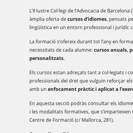
L’Il·lustre Col·legi de l’Advocacia de Barcelona
àmplia oferta de
cursos d’idiomes
, pensats p
lingüística en un entorn professional i jurídic
La formació s’ofereix durant tot l’any en forma
necessitats de cada alumne:
cursos anuals, p
personalitzats
.
Els cursos estan adreçats tant a col·legiats i c
professionals del dret que vulguin reforçar el
amb un
enfocament pràctic i aplicat a l’exer
En aquesta secció podràs consultar els idiomes 
i les modalitats formatives, que s’imparteixen 
Centre de Formació (c/ Mallorca, 281).