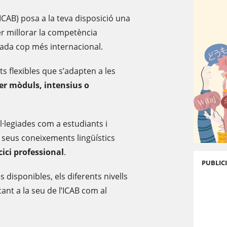
 (ICAB) posa a la teva disposició una
er millorar la competència
 cada cop més internacional.
ts flexibles que s’adapten a les
er mòduls, intensius o
ol·legiades com a estudiants i
s seus coneixements lingüístics
cici professional
.
PUBLIC
disponibles, els diferents nivells
tant a la seu de l’ICAB com al