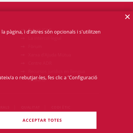
×
Talent ICAB
 pàgina, i d'altres són opcionals i s'utilitzen
La intercol·legial
Fòrum
Xarxa d'Ajuda Mútua
Centre ADR
Recursos jurídics en llengua
teix/a o rebutjar-les, fes clic a 'Configuració
catalana
RALS
QUALITAT
CODI ÈTIC
ets són reservats.
ACCEPTAR TOTES