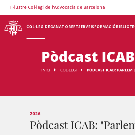
×
Il·lustre Col·legi de l'Advocacia de Barcelona
COL·LEGI
DEGANAT OBERT
SERVEIS
FORMACIÓ
BIBLIOTE
Pòdcast ICAB
INICI
COL·LEGI
PÒDCAST ICAB: PARLEM 
2026
Pòdcast ICAB: "Parle