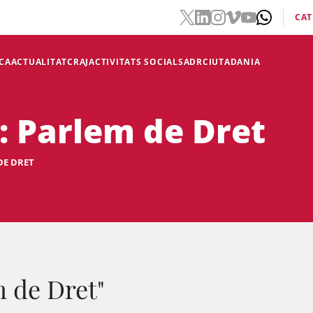
CAT
CA
ACTUALITAT
CRAJ
ACTIVITATS SOCIALS
ADR
CIUTADANIA
: Parlem de Dret
DE DRET
m de Dret"