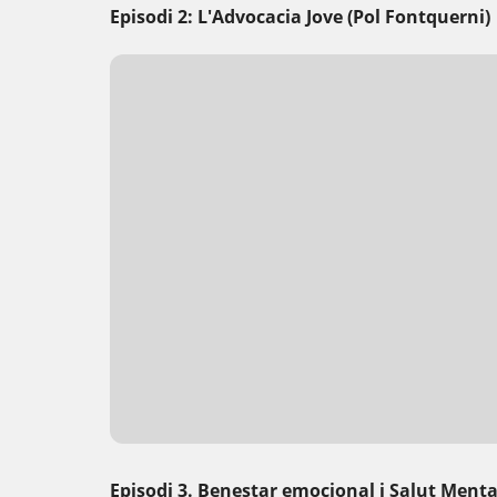
Episodi 2: L'Advocacia Jove (Pol Fontquerni)
Episodi 3. Benestar emocional i Salut Mental