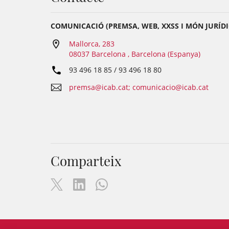
COMUNICACIÓ (PREMSA, WEB, XXSS I MÓN JURÍDI
Mallorca, 283
08037 Barcelona , Barcelona (Espanya)
93 496 18 85 / 93 496 18 80
premsa@icab.cat; comunicacio@icab.cat
Comparteix