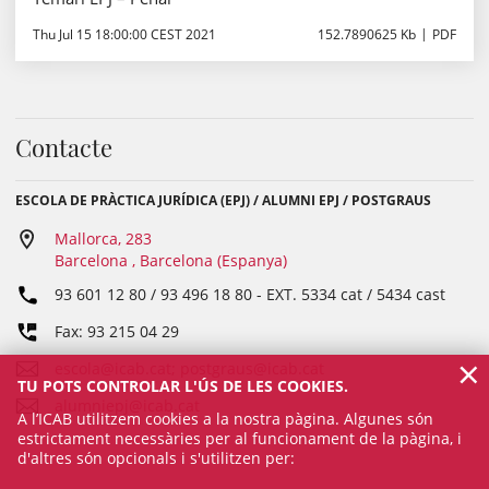
Thu Jul 15 18:00:00 CEST 2021
152.7890625 Kb
PDF
Contacte
ESCOLA DE PRÀCTICA JURÍDICA (EPJ) / ALUMNI EPJ / POSTGRAUS
Mallorca, 283
Barcelona , Barcelona (Espanya)
93 601 12 80 / 93 496 18 80
- EXT.
5334 cat / 5434 cast
Fax: 93 215 04 29
×
escola@icab.cat; postgraus@icab.cat
TU POTS CONTROLAR L'ÚS DE LES COOKIES.
alumniepj@icab.cat
A l’ICAB utilitzem cookies a la nostra pàgina. Algunes són
estrictament necessàries per al funcionament de la pàgina, i
d'altres són opcionals i s'utilitzen per: