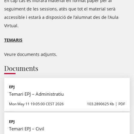
En cap cas es lliurarà material en format paper per al
seguiment de les sessions, atès que tot el material serà
accessible i estarà a disposició de l’alumnat des de l’Aula
Virtual.
TEMARIS
Veure documents adjunts.
Documents
EPJ
Temari EPJ – Administratiu
Mon May 11 19:05:00 CEST 2026
103.2890625 Kb
PDF
EPJ
Temari EPJ – Civil