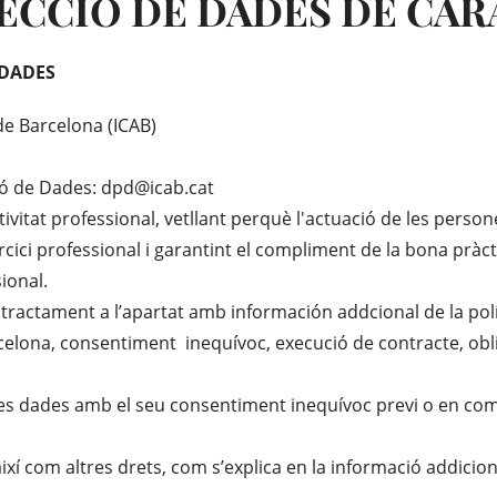
ECCIÓ DE DADES DE CA
 DADES
 de Barcelona (ICAB)
ió de Dades: dpd@icab.cat
tivitat professional, vetllant perquè l'actuació de les person
ercici professional i garantint el compliment de la bona pràc
ional.
e tractament a l’apartat amb información addcional de la pol
rcelona, consentiment inequívoc, execució de contracte, obli
es dades amb el seu consentiment inequívoc previ o en comp
, així com altres drets, com s’explica en la informació addicio