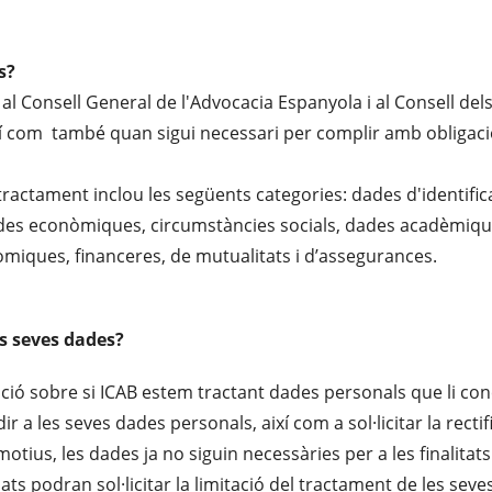
s?
al Consell General de l'Advocacia Espanyola i al Consell dels 
 com també quan sigui necessari per complir amb obligacion
ractament inclou les següents categories: dades d'identifica
ades econòmiques, circumstàncies socials, dades acadèmiques
nòmiques, financeres, de mutualitats i d’assegurances.
es seves dades?
ció sobre si ICAB estem tractant dades personals que li con
 a les seves dades personals, així com a sol·licitar la rectif
 motius, les dades ja no siguin necessàries per a les finalitat
ats podran sol·licitar la limitació del tractament de les sev