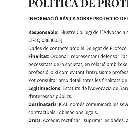
POLÍTICA DE PROT
INFORMACIÓ BÀSICA SOBRE PROTECCIÓ DE
Responsable
: Il·lustre Col·legi de l´Advocacia
CIF: Q-0863003-J
Dades de contacte amb el Delegat de Protecc
Finalitat
: Ordenar, representar i defensar l'ac
necessitats de la societat, en relació amb l'ex
professió, així com evitant l'intrusisme profess
Pot consultar amb detall totes les finalitats d
Legitimacions
: Estatuts de l’Advocacia de Ba
d’interessos públics.
Destinataris
: ICAB només comunicarà les sev
contractuals i obligacions legals.
Drets
: Accedir, rectificar i suprimir les dades