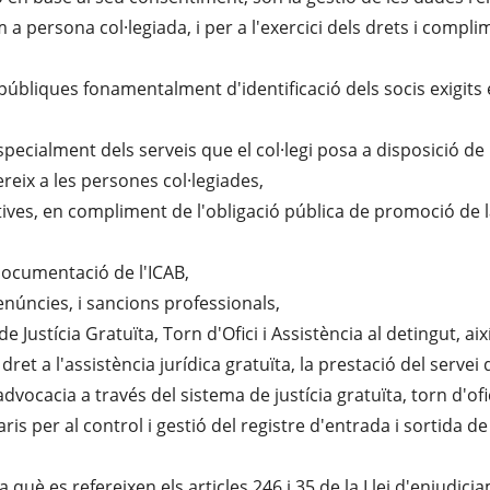
m a persona col·legiada, i per a l'exercici dels drets i compl
bliques fonamentalment d'identificació dels socis exigits en 
specialment dels serveis que el col·legi posa a disposició de
fereix a les persones col·legiades,
atives, en compliment de l'obligació pública de promoció de
e documentació de l'ICAB,
denúncies, i sancions professionals,
e Justícia Gratuïta, Torn d'Ofici i Assistència al detingut, així
t a l'assistència jurídica gratuïta, la prestació del servei d'
dvocacia a través del sistema de justícia gratuïta, torn d'ofic
ris per al control i gestió del registre d'entrada i sortida
 què es refereixen els articles 246 i 35 de la Llei d'enjudicia