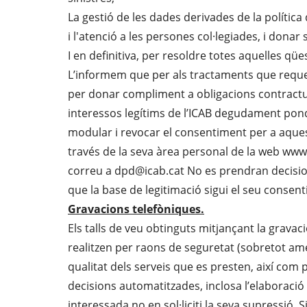
La gestió de les dades derivades de la política 
i l'atenció a les persones col·legiades, i donar 
I en definitiva, per resoldre totes aquelles qüe
L’informem que per als tractaments que requer
per donar compliment a obligacions contractuals
interessos legítims de l’ICAB degudament ponde
modular i revocar el consentiment per a aques
través de la seva àrea personal de la web www
correu a dpd@icab.cat No es prendran decision
que la base de legitimació sigui el seu consen
Gravacions telefòniques.
Els talls de veu obtinguts mitjançant la gravac
realitzen per raons de seguretat (sobretot am
qualitat dels serveis que es presten, així com 
decisions automatitzades, inclosa l’elaboraci
interessada no en sol·liciti la seva supressió. 