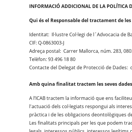
INFORMACIÓ ADDICIONAL DE LA POLÍTICA 
Qui és el Responsable del tractament de les
Identitat: Il·lustre Col·legi de l´Advocacia de 
CIF: Q-0863003-J
Adreça postal: Carrer Mallorca, núm. 283, 08
Telèfon: 93 496 18 80
Contacte del Delegat de Protecció de Dades:
Amb quina finalitat tractem les seves dade
A l’ICAB tractem la informació que ens faciliteu
l'actuació dels col·legiats respongui als intere
pràctica i de les obligacions deontològiques de
Les finalitats principals per les que podem tra
legals, interessos públics, interessos legítims