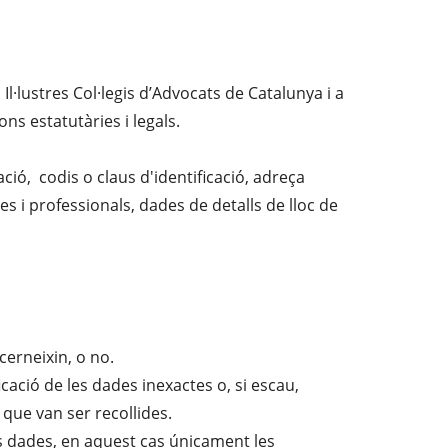
Il·lustres Col·legis d’Advocats de Catalunya i a
s estatutàries i legals.
ció, codis o claus d'identificació, adreça
 i professionals, dades de detalls de lloc de
cerneixin, o no.
icació de les dades inexactes o, si escau,
s que van ser recollides.
es dades, en aquest cas únicament les