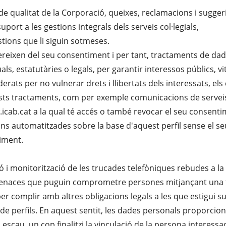
de qualitat de la Corporació, queixes, reclamacions i suggeri
suport a les gestions integrals dels serveis col·legials,
stions que li siguin sotmeses.
eixen del seu consentiment i per tant, tractaments de dades
, estatutàries o legals, per garantir interessos públics, vit
rats per no vulnerar drets i llibertats dels interessats, el
ts tractaments, com per exemple comunicacions de serveis o 
.icab.cat a la qual té accés o també revocar el seu conse
s automatitzades sobre la base d'aquest perfil sense el se
timent.
ió i monitorització de les trucades telefòniques rebudes a la
enaces que puguin comprometre persones mitjançant una truc
per complir amb altres obligacions legals a les que estigui s
ó de perfils. En aquest sentit, les dades personals proporc
Si escau, un cop finalitzi la vinculació de la persona intere