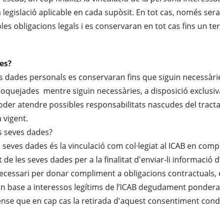
la legislació aplicable en cada supòsit. En tot cas, només
les obligacions legals i es conservaran en tot cas fins un 
es?
 dades personals es conservaran fins que siguin necessàries 
jades mentre siguin necessàries, a disposició exclusiva de 
er atendre possibles responsabilitats nascudes del tractame
 vigent.
es seves dades?
 seves dades és la vinculació com col·legiat al ICAB en comp
 de les seves dades per a la finalitat d'enviar-li informació d
necessari per donar compliment a obligacions contractuals, e
s en base a interessos legítims de l’ICAB degudament ponderat
ense que en cap cas la retirada d'aquest consentiment condi