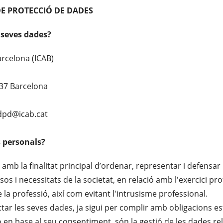
DE PROTECCIÓ DE DADES
 seves dades?
Barcelona (ICAB)
037 Barcelona
 dpd@icab.cat
s personals?
 amb la finalitat principal d’ordenar, representar i defensar 
ssos i necessitats de la societat, en relació amb l'exercici p
 la professió, així com evitant l'intrusisme professional.
ctar les seves dades, ja sigui per complir amb obligacions e
 o en base al seu consentiment, són la gestió de les dades rel