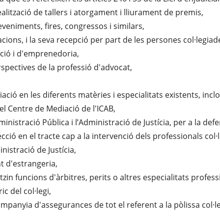
realització de tallers i atorgament i lliurament de premis,
veniments, fires, congressos i similars,
cions, i la seva recepció per part de les persones col·legiad
ació i d'emprenedoria,
rspectives de la professió d'advocat,
ació en les diferents matèries i especialitats existents, incl
el Centre de Mediació de l'ICAB,
inistració Pública i l’Administració de Justícia, per a la def
recció en el tracte cap a la intervenció dels professionals col·
nistració de Justícia,
t d'estrangeria,
tzin funcions d'àrbitres, perits o altres especialitats profess
ic del col·legi,
ompanyia d'assegurances de tot el referent a la pòlissa col·lec