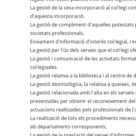
La gestió de la seva incorporació al col·legi co
d'aquesta incorporació.
La gestió de compliment d'aquelles potestats pú
societats professionals,
Enviament d'informació d'interès col·legial, i e
La gestió per l'ús dels serveis que el col·legi o
La gestió i comunicació de les activitats form
col·legiades.
La gestió relativa a la biblioteca i al centre d
La gestió deontològica, la relativa a queixes, 
La gestió relacionada amb l'alta en els serveis d
presentades per obtenir el reconeixement del dre
actuacions realitzades pels professionals de l'a
La realització de tots els procediments necessa
als departaments corresponents,
La gestió de la prestació del servei d'informes a