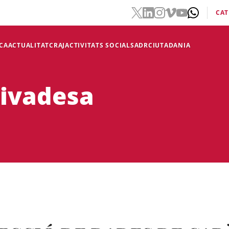
CAT
CA
ACTUALITAT
CRAJ
ACTIVITATS SOCIALS
ADR
CIUTADANIA
rivadesa