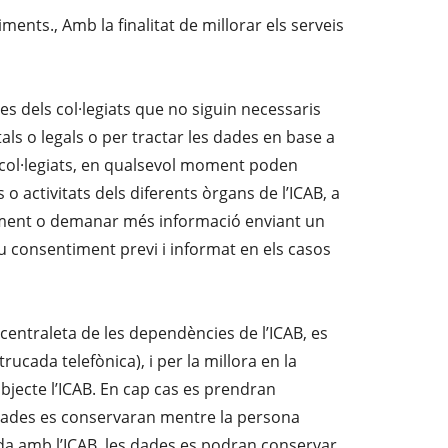
ments., Amb la finalitat de millorar els serveis
 dels col·legiats que no siguin necessaris
als o legals o per tractar les dades en base a
s col·legiats, en qualsevol moment poden
activitats dels diferents òrgans de l’ICAB, a
ntiment o demanar més informació enviant un
u consentiment previ i informat en els casos
 centraleta de les dependències de l’ICAB, es
ada telefònica), i per la millora en la
ubjecte l’ICAB. En cap cas es prendran
ionades es conservaran mentre la persona
ssada amb l’ICAB, les dades es podran conservar