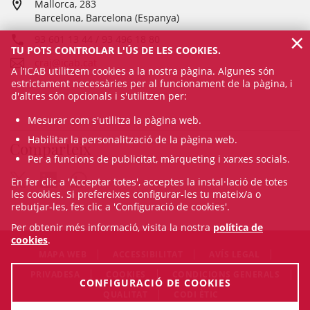
Mallorca, 283
Barcelona, Barcelona (Espanya)
×
93 601 13 44 / 93 496 18 80
TU POTS CONTROLAR L'ÚS DE LES COOKIES.
craj@icab.cat
A l’ICAB utilitzem cookies a la nostra pàgina. Algunes són
estrictament necessàries per al funcionament de la pàgina, i
d'altres són opcionals i s'utilitzen per:
Mesurar com s'utilitza la pàgina web.
Habilitar la personalització de la pàgina web.
Comparteix
Per a funcions de publicitat, màrqueting i xarxes socials.
En fer clic a 'Acceptar totes', acceptes la instal·lació de totes
les cookies. Si prefereixes configurar-les tu mateix/a o
rebutjar-les, fes clic a 'Configuració de cookies'.
Per obtenir més informació, visita la nostra
política de
cookies
.
MAPA WEB
ACCESSIBILITAT
AVÍS LEGAL
PRIVADESA
COOKIES
CONDICIONS GENERALS
CONFIGURACIÓ DE COOKIES
QUALITAT
CODI ÈTIC