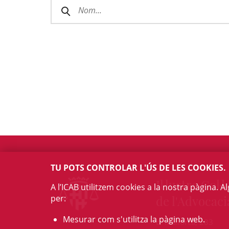
TU POTS CONTROLAR L'ÚS DE LES COOKIES.
Il·lustre Col·l
A l’ICAB utilitzem cookies a la nostra pàgina. 
per:
de l'Advocaci
Mesurar com s'utilitza la pàgina web.
c/ Mallorca, 283