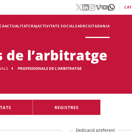
CAT
CA
ACTUALITAT
CRAJ
ACTIVITATS SOCIALS
ADR
CIUTADANIA
 de l’arbitratge
NALS
PROFESSIONALS DE L’ARBITRATGE
ETATS
REGISTRES
etats
Dedicació preferent