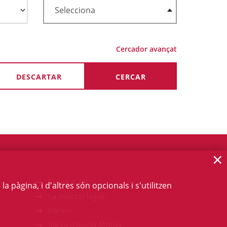
Cercador avançat
×
Talent ICAB
 pàgina, i d'altres són opcionals i s'utilitzen
La intercol·legial
Fòrum
Xarxa d'Ajuda Mútua