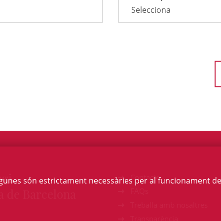
egi
Contacte
Algunes són estrictament necessàries per al funcionament de la
a de Barcelona
FAQs
Treballa amb nosaltres
Transparència