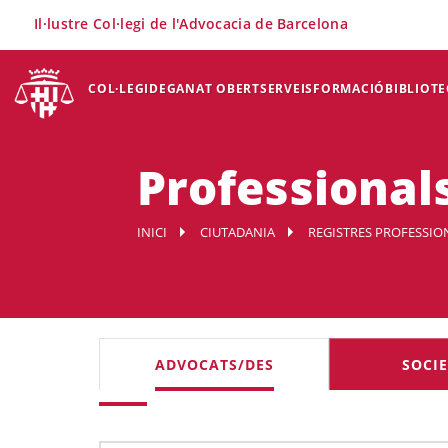
×
Il·lustre Col·legi de l'Advocacia de Barcelona
COL·LEGI
DEGANAT OBERT
SERVEIS
FORMACIÓ
BIBLIOTE
Professionals
INICI
CIUTADANIA
REGISTRES PROFESSIO
ADVOCATS/DES
SOCI
Cercador d'advocats i soci