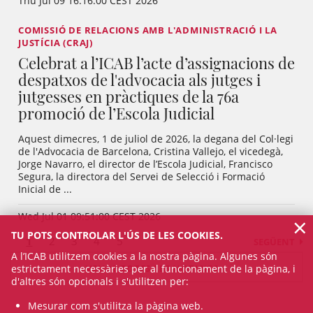
Thu Jul 09 16:16:00 CEST 2026
COMISSIÓ DE RELACIONS AMB L'ADMINISTRACIÓ I LA
JUSTÍCIA (CRAJ)
Celebrat a l’ICAB l’acte d’assignacions de
despatxos de l'advocacia als jutges i
jutgesses en pràctiques de la 76a
promoció de l’Escola Judicial
Aquest dimecres, 1 de juliol de 2026, la degana del Col·legi
de l'Advocacia de Barcelona, Cristina Vallejo, el vicedegà,
Jorge Navarro, el director de l’Escola Judicial, Francisco
Segura, la directora del Servei de Selecció i Formació
Inicial de ...
Wed Jul 01 09:51:00 CEST 2026
×
TU POTS CONTROLAR L'ÚS DE LES COOKIES.
1
2
3
4
5
SEGÜENT
A l’ICAB utilitzem cookies a la nostra pàgina. Algunes són
estrictament necessàries per al funcionament de la pàgina, i
VEURE TOTES LES NOTICIES
d'altres són opcionals i s'utilitzen per:
Mesurar com s'utilitza la pàgina web.