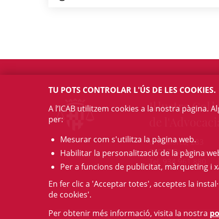
TU POTS CONTROLAR L'ÚS DE LES COOKIES.
Il·lustre Col·l
A l’ICAB utilitzem cookies a la nostra pàgina. 
per:
de l'Advocaci
Mesurar com s'utilitza la pàgina web.
c/ Mallorca, 283
08037 Barcelona
Habilitar la personalització de la pàgina we
Tel. 934 961 880
Per a funcions de publicitat, màrqueting i x
En fer clic a 'Acceptar totes', acceptes la insta
de cookies'.
Per obtenir més informació, visita la nostra
po