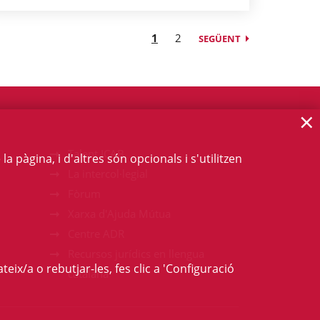
1
2
SEGÜENT
×
Talent ICAB
 pàgina, i d'altres són opcionals i s'utilitzen
La intercol·legial
Fòrum
Xarxa d'Ajuda Mútua
Centre ADR
Recursos jurídics en llengua
teix/a o rebutjar-les, fes clic a 'Configuració
catalana