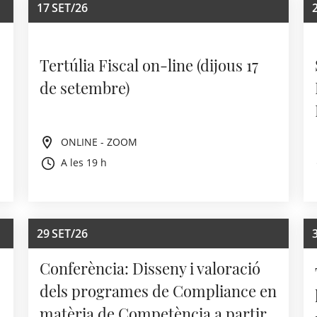
17
SET/26
Tertúlia Fiscal on-line (dijous 17
de setembre)
ONLINE - ZOOM
A les 19 h
29
SET/26
Conferència: Disseny i valoració
dels programes de Compliance en
matèria de Competència a partir