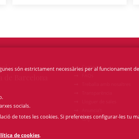
egi
Contacte
Algunes són estrictament necessàries per al funcionament de la
a de Barcelona
FAQs
Treballa amb nosaltres
Transparència
b.
Lloguer de sales
arxes socials.
Anuncia't
l·lació de totes les cookies. Si prefereixes configurar-les tu ma
GAJ
lítica de cookies
.