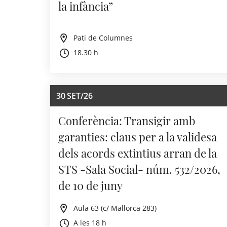
la infància”
Pati de Columnes
18.30 h
30
SET/26
Conferència: Transigir amb
garanties: claus per a la validesa
dels acords extintius arran de la
STS -Sala Social- núm. 532/2026,
de 10 de juny
Aula 63 (c/ Mallorca 283)
A les 18 h