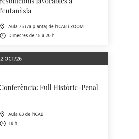
resolucions favorables a
l'eutanàsia
Aula 75 (7a planta) de l'ICAB i ZOOM
Dimecres de 18 a 20 h
22
OCT/26
Conferència: Full Històric-Penal
Aula 63 de l'ICAB
18 h