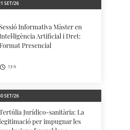
21
SET/26
Sessió Informativa Màster en
Intel·ligència Artificial i Dret:
Format Presencial
13 h
30
SET/26
Tertúlia Jurídico-sanitària: La
legitimació per impugnar les