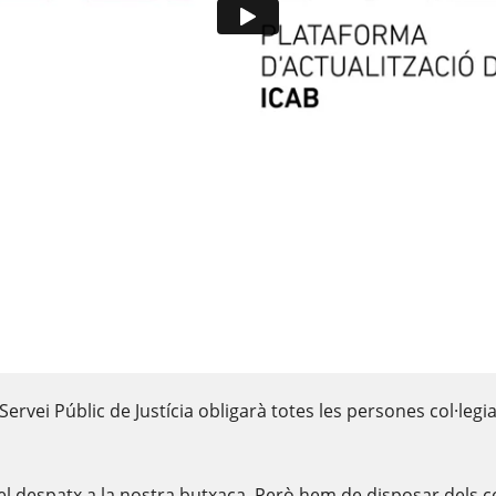
el Servei Públic de Justícia obligarà totes les persones col·l
 el despatx a la nostra butxaca. Però hem de disposar dels c