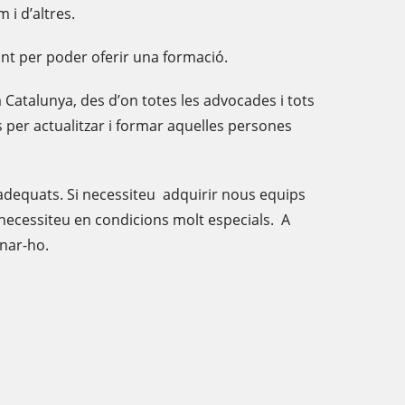
 i d’altres.
llant per poder oferir una formació.
 a Catalunya, des d’on totes les advocades i tots
s per actualitzar i formar aquelles persones
 adequats. Si necessiteu adquirir nous equips
 necessiteu en condicions molt especials. A
onar-ho.