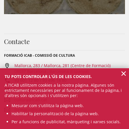
Contacte
FORMACIÓ ICAB - COMISSIÓ DE CULTURA
Mallorca, 283 / Mallorca, 281 (Centre de Formació)
×
08037 Barcelona , Barcelona (Espanya)
TU POTS CONTROLAR L'ÚS DE LES COOKIES.
93 601 12 80 / 93 496 18 80
A l’ICAB utilitzem cookies a la nostra pàgina. Algunes són
Fax: 93 215 04 29
estrictament necessàries per al funcionament de la pàgina, i
d'altres són opcionals i s'utilitzen per:
cultura@icab.cat
Mesurar com s'utilitza la pàgina web.
formacio@icab.cat
Habilitar la personalització de la pàgina web.
Per a funcions de publicitat, màrqueting i xarxes socials.