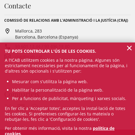
Contacte
COMISSIÓ DE RELACIONS AMB L'ADMINISTRACIÓ I LA JUSTÍCIA (CRAJ)
Mallorca, 283
Barcelona, Barcelona (Espanya)
×
93 601 13 44 / 93 496 18 80
TU POTS CONTROLAR L'ÚS DE LES COOKIES.
craj@icab.cat
A l’ICAB utilitzem cookies a la nostra pàgina. Algunes són
estrictament necessàries per al funcionament de la pàgina, i
d'altres són opcionals i s'utilitzen per:
Mesurar com s'utilitza la pàgina web.
Habilitar la personalització de la pàgina web.
Comparteix
Per a funcions de publicitat, màrqueting i xarxes socials.
En fer clic a 'Acceptar totes', acceptes la instal·lació de totes
les cookies. Si prefereixes configurar-les tu mateix/a o
rebutjar-les, fes clic a 'Configuració de cookies'.
Per obtenir més informació, visita la nostra
política de
cookies
.