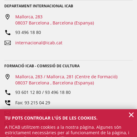
DEPARTAMENT INTERNACIONAL ICAB
Mallorca, 283
08037 Barcelona , Barcelona (Espanya)
93 496 18 80
internacional@icab.cat
FORMACIÓ ICAB - COMISSIÓ DE CULTURA
Mallorca, 283 / Mallorca, 281 (Centre de Formació)
08037 Barcelona , Barcelona (Espanya)
93 601 12 80 / 93 496 18 80
Fax: 93 215 04 29
×
cultura@icab.cat
TU POTS CONTROLAR L'ÚS DE LES COOKIES.
formacio@icab.cat
A l’ICAB utilitzem cookies a la nostra pàgina. Algunes són
estrictament necessàries per al funcionament de la pàgina, i