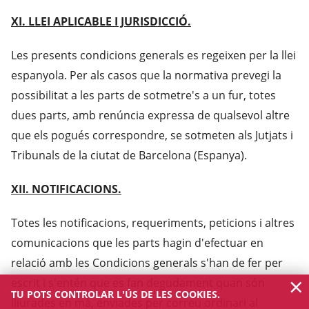
XI. LLEI APLICABLE I JURISDICCIÓ.
Les presents condicions generals es regeixen per la llei
espanyola. Per als casos que la normativa prevegi la
possibilitat a les parts de sotmetre's a un fur, totes
dues parts, amb renúncia expressa de qualsevol altre
que els pogués correspondre, se sotmeten als Jutjats i
Tribunals de la ciutat de Barcelona (Espanya).
XII. NOTIFICACIONS.
Totes les notificacions, requeriments, peticions i altres
comunicacions que les parts hagin d'efectuar en
relació amb les Condicions generals s'han de fer per
×
escrit i s'entén que es fan degudament quan són
TU POTS CONTROLAR L'ÚS DE LES COOKIES.
lliurades en mà, enviades per correu ordinari al