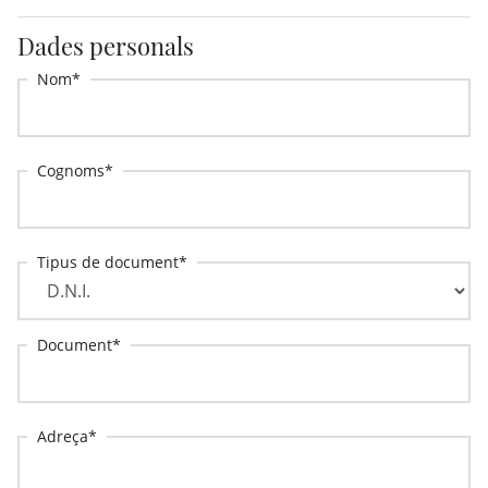
Dades personals
Nom
Cognoms
Tipus de document
Document
Adreça