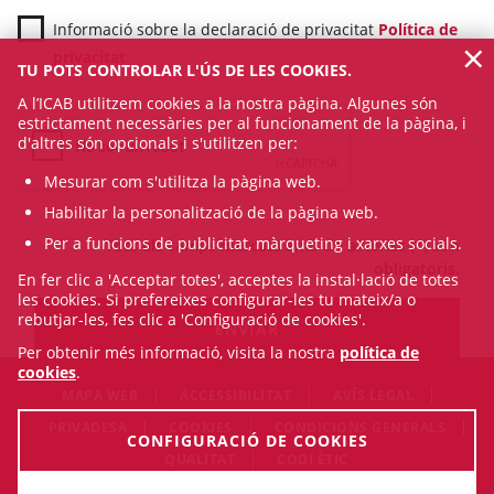
Informació sobre la declaració de privacitat
Política de
×
privacitat
TU POTS CONTROLAR L'ÚS DE LES COOKIES.
A l’ICAB utilitzem cookies a la nostra pàgina. Algunes són
estrictament necessàries per al funcionament de la pàgina, i
d'altres són opcionals i s'utilitzen per:
Mesurar com s'utilitza la pàgina web.
Habilitar la personalització de la pàgina web.
Per a funcions de publicitat, màrqueting i xarxes socials.
Tots els camps marcats amb un asterisc (*) són
obligatoris.
En fer clic a 'Acceptar totes', acceptes la instal·lació de totes
les cookies. Si prefereixes configurar-les tu mateix/a o
rebutjar-les, fes clic a 'Configuració de cookies'.
Per obtenir més informació, visita la nostra
política de
cookies
.
MAPA WEB
ACCESSIBILITAT
AVÍS LEGAL
PRIVADESA
COOKIES
CONDICIONS GENERALS
CONFIGURACIÓ DE COOKIES
QUALITAT
CODI ÈTIC