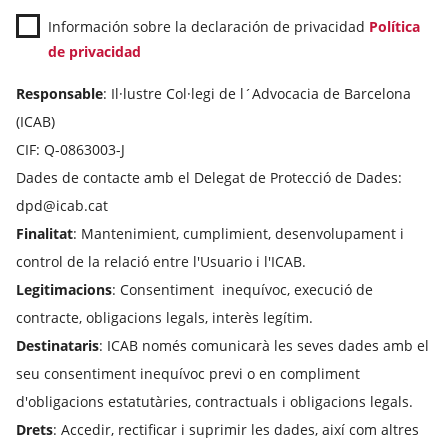
Información sobre la declaración de privacidad
Política
de privacidad
Responsable
: Il·lustre Col·legi de l´Advocacia de Barcelona
(ICAB)
CIF: Q-0863003-J
Dades de contacte amb el Delegat de Protecció de Dades:
dpd@icab.cat
Finalitat
: Mantenimient, cumplimient, desenvolupament i
control de la relació entre l'Usuario i l'ICAB.
Legitimacions
: Consentiment inequívoc, execució de
contracte, obligacions legals, interès legítim.
Destinataris
: ICAB només comunicarà les seves dades amb el
seu consentiment inequívoc previ o en compliment
d'obligacions estatutàries, contractuals i obligacions legals.
Drets
: Accedir, rectificar i suprimir les dades, així com altres