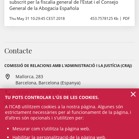
subscrit per la fiscalia general de l'Estat i el Consejo
General de la Abogacía Española
Thu May 31 10:29:45 CEST 2018
453.7578125 Kb
PDF
Contacte
COMISSIÓ DE RELACIONS AMB L'ADMINISTRACIÓ I LA JUSTÍCIA (CRAJ)
Mallorca, 283
Barcelona, Barcelona (Espanya)
×
93 601 13 44 / 93 496 18 80
TU POTS CONTROLAR L'ÚS DE LES COOKIES.
craj@icab.cat
A l’ICAB utilitzem cookies a la nostra pàgina. Algunes són
estrictament necessàries per al funcionament de la pàgina, i
d'altres són opcionals i s'utilitzen per:
Mesurar com s'utilitza la pàgina web.
Habilitar la personalització de la pàgina web.