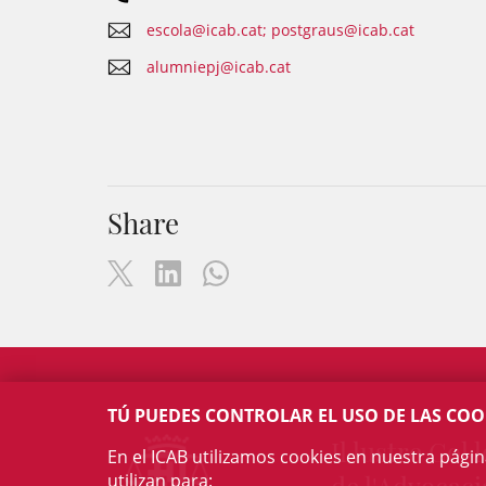
escola@icab.cat; postgraus@icab.cat
alumniepj@icab.cat
Share
TÚ PUEDES CONTROLAR EL USO DE LAS COO
Il·lustre Col·l
En el ICAB utilizamos cookies en nuestra pági
utilizan para: