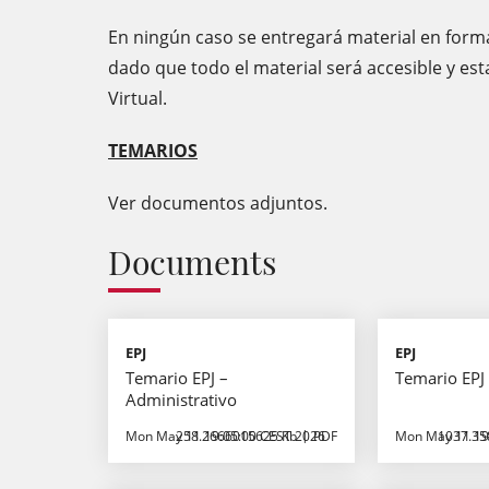
En ningún caso se entregará material en forma
dado que todo el material será accesible y es
Virtual.
TEMARIOS
Ver documentos adjuntos.
Documents
EPJ
EPJ
Temario EPJ –
Temario EPJ 
Administrativo
Mon May 11 19:05:00 CEST 2026
258.2666015625 Kb
PDF
Mon May 11 19
1037.35