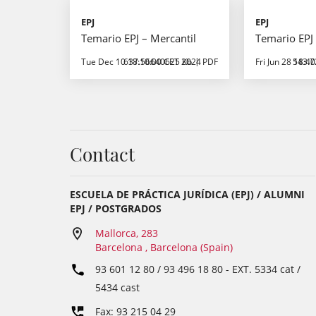
EPJ
EPJ
Temario EPJ – Mercantil
Temario EPJ 
Tue Dec 10 18:10:00 CET 2024
637.56640625 Kb
PDF
Fri Jun 28 18:4
543.7
Contact
ESCUELA DE PRÁCTICA JURÍDICA (EPJ) / ALUMNI
EPJ / POSTGRADOS
Mallorca, 283
Barcelona , Barcelona (Spain)
93 601 12 80 / 93 496 18 80
- EXT.
5334 cat /
5434 cast
Fax: 93 215 04 29