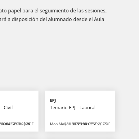
to papel para el seguimiento de las sesiones,
tará a disposición del alumnado desde el Aula
EPJ
– Civil
Temario EPJ - Laboral
:00:00 CEST 2026
83984375 Kb
PDF
Mon May 11 18:20:00 CEST 2026
381.8876953125 Kb
PDF