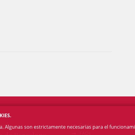
KIES.
egi
Contact
na. Algunas son estrictamente necesarias para el funcionami
FAQs