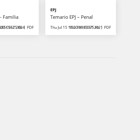
EPJ
- Familia
Temario EPJ – Penal
0:00 CEST 2024
28515625 Kb
PDF
Thu Jul 15 18:00:00 CEST 2021
152.74609375 Kb
PDF