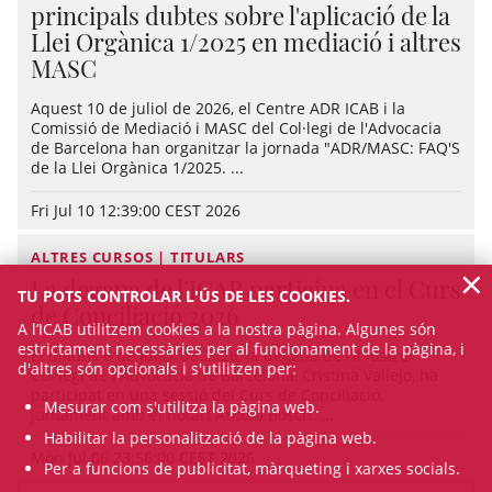
principals dubtes sobre l'aplicació de la
Llei Orgànica 1/2025 en mediació i altres
MASC
Aquest 10 de juliol de 2026, el Centre ADR ICAB i la
Comissió de Mediació i MASC del Col·legi de l'Advocacia
de Barcelona han organitzar la jornada "ADR/MASC: FAQ'S
de la Llei Orgànica 1/2025. ...
Fri Jul 10 12:39:00 CEST 2026
ALTRES CURSOS | TITULARS
×
La degana de l’ICAB participa en el Curs
TU POTS CONTROLAR L'ÚS DE LES COOKIES.
de Conciliació 2026
A l’ICAB utilitzem cookies a la nostra pàgina. Algunes són
estrictament necessàries per al funcionament de la pàgina, i
El dilluns 6 de juliol de 2026, la degana de l’Il·lustre
d'altres són opcionals i s'utilitzen per:
Col·legi de l'Advocacia de Barcelona, Cristina Vallejo, ha
participat en una sessió del Curs de Conciliació,
Mesurar com s'utilitza la pàgina web.
juntament amb el notari Antoni Bosch. ...
Habilitar la personalització de la pàgina web.
Mon Jul 06 23:56:00 CEST 2026
Per a funcions de publicitat, màrqueting i xarxes socials.