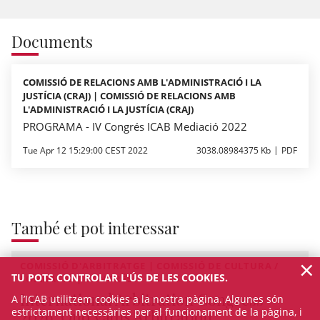
Documents
COMISSIÓ DE RELACIONS AMB L'ADMINISTRACIÓ I LA
JUSTÍCIA (CRAJ) | COMISSIÓ DE RELACIONS AMB
L'ADMINISTRACIÓ I LA JUSTÍCIA (CRAJ)
PROGRAMA - IV Congrés ICAB Mediació 2022
Tue Apr 12 15:29:00 CEST 2022
3038.08984375 Kb
PDF
També et pot interessar
×
COMISSIÓ D'ARBITRATGE | COMISSIÓ DE CULTURA /
TU POTS CONTROLAR L'ÚS DE LES COOKIES.
FORMACIÓ | CONGRÉS
International Arbitration Congress
A l’ICAB utilitzem cookies a la nostra pàgina. Algunes són
estrictament necessàries per al funcionament de la pàgina, i
2026. Quo Vadis Arbitration