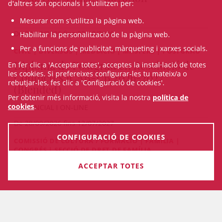
d'altres són opcionals i s'utilitzen per:
Mesurar com s'utilitza la pàgina web.
De 22/10/2026 fins 23/10/2026
Habilitar la personalització de la pàgina web.
Per a funcions de publicitat, màrqueting i xarxes socials.
CIVIL | DIVERSOS | MEDIACIÓ | MÀSTERS | POSTGRAU
Diploma de Postgrau en Resolució de
En fer clic a 'Acceptar totes', acceptes la instal·lació de totes
les cookies. Si prefereixes configurar-les tu mateix/a o
Conflictes ICAB-UB 2026-2027
rebutjar-les, fes clic a 'Configuració de cookies'.
(Blended)
Per obtenir més informació, visita la nostra
política de
cookies
.
PRESENCIAL I ON-LINE
De 28/09/2026 fins 12/07/2027
CONFIGURACIÓ DE COOKIES
COMISSIÓ DE CULTURA / FORMACIÓ | FAMÍLIA |
CONGRÉS | SECCIÓ DE DRET DE FAMÍLIA
5è Congrés de Dret de Família (2026)
ACCEPTAR TOTES
De 17/09/2026 fins 18/09/2026