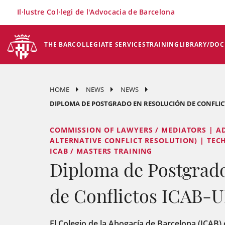
×
Il·lustre Col·legi de l'Advocacia de Barcelona
THE BAR
COLLEGIATE SERVICES
TRAINING
LIBRARY/DO
HOME
NEWS
NEWS
DIPLOMA DE POSTGRADO EN RESOLUCIÓN DE CONFLICT
COMMISSION OF LAWYERS / MEDIATORS | AD
ALTERNATIVE CONFLICT RESOLUTION) | TEC
ICAB / MASTERS TRAINING
Diploma de Postgrado
de Conflictos ICAB-
El Colegio de la Abogacía de Barcelona (ICAB) 