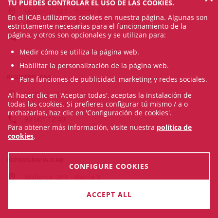
TÚ PUEDES CONTROLAR EL USO DE LAS COOKIES.
Mallorca, 283 - Planta 0
En el ICAB utilizamos cookies en nuestra página. Algunas son
08037 Barcelona , Barcelona (Spain)
estrictamente necesarias para el funcionamiento de la
página, y otros son opcionales y se utilizan para:
93 496 18 80
Medir cómo se utiliza la página web.
Habilitar la personalización de la página web.
REGISTRO ICAB
Para funciones de publicidad, marketing y redes sociales.
Mallorca, 283 - Planta 0
Al hacer clic en 'Aceptar todas', aceptas la instalación de
todas las cookies. Si prefieres configurar tú mismo / a o
08037 Barcelona , Barcelona (Spain)
rechazarlas, haz clic en 'Configuración de cookies'.
93 601 12 40
Para obtener más información, visite nuestra
política de
cookies
.
REPROGRAFÍA ICAB
CONFIGURE COOKIES
Mallorca, 283 - Planta 0
08037 Barcelona , Barcelona (Spain)
ACCEPT ALL
93 601 12 36