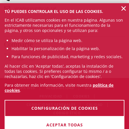
×
vicedeganat@icab.cat
TÚ PUEDES CONTROLAR EL USO DE LAS COOKIES.
En el ICAB utilizamos cookies en nuestra página. Algunas son
estrictamente necesarias para el funcionamiento de la
página, y otros son opcionales y se utilizan para:
Medir cómo se utiliza la página web.
Comparte
Habilitar la personalización de la página web.
Para funciones de publicidad, marketing y redes sociales.
Al hacer clic en 'Aceptar todas', aceptas la instalación de
todas las cookies. Si prefieres configurar tú mismo / a o
rechazarlas, haz clic en 'Configuración de cookies'.
Para obtener más información, visite nuestra
política de
MAPA WEB
ACCESIBILIDAD
AVISO LEGAL
cookies
.
PRIVACIDAD
COOKIES
CONDICIONES GENERALES
CALIDAD
CONFIGURACIÓN DE COOKIES
CÓDIGO ÉTICO
© Sat Aug 08 04:40:04 CEST 2026 Il·lustre Col·legi de l'Advocacia
ACEPTAR TODAS