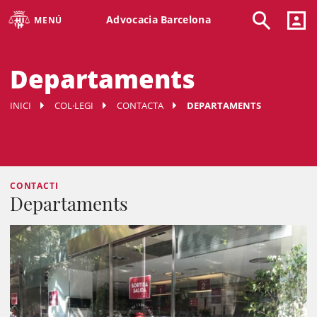
Advocacia Barcelona
MENÚ
Departaments
INICI
COL·LEGI
CONTACTA
DEPARTAMENTS
CONTACTI
Departaments