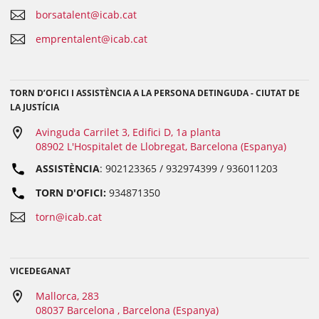
borsatalent@icab.cat
emprentalent@icab.cat
TORN D’OFICI I ASSISTÈNCIA A LA PERSONA DETINGUDA - CIUTAT DE
LA JUSTÍCIA
Avinguda Carrilet 3, Edifici D, 1a planta
08902 L'Hospitalet de Llobregat, Barcelona (Espanya)
ASSISTÈNCIA
: 902123365 / 932974399 / 936011203
TORN D'OFICI:
934871350
torn@icab.cat
VICEDEGANAT
Mallorca, 283
08037 Barcelona , Barcelona (Espanya)