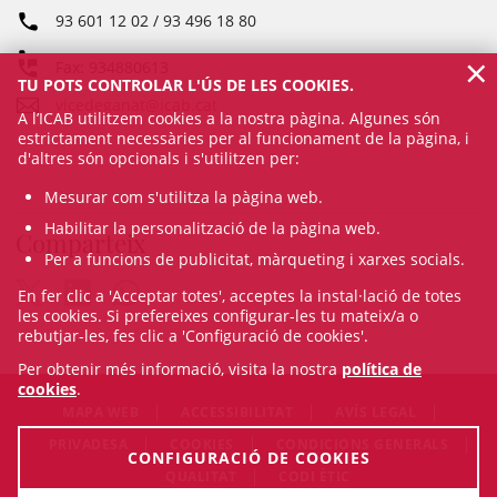
93 601 12 02 / 93 496 18 80
×
Fax: 934880613
TU POTS CONTROLAR L'ÚS DE LES COOKIES.
vicedeganat@icab.cat
A l’ICAB utilitzem cookies a la nostra pàgina. Algunes són
estrictament necessàries per al funcionament de la pàgina, i
d'altres són opcionals i s'utilitzen per:
Mesurar com s'utilitza la pàgina web.
Habilitar la personalització de la pàgina web.
Comparteix
Per a funcions de publicitat, màrqueting i xarxes socials.
En fer clic a 'Acceptar totes', acceptes la instal·lació de totes
les cookies. Si prefereixes configurar-les tu mateix/a o
rebutjar-les, fes clic a 'Configuració de cookies'.
Per obtenir més informació, visita la nostra
política de
cookies
.
MAPA WEB
ACCESSIBILITAT
AVÍS LEGAL
PRIVADESA
COOKIES
CONDICIONS GENERALS
CONFIGURACIÓ DE COOKIES
QUALITAT
CODI ÈTIC