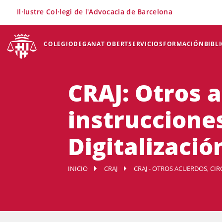
×
Il·lustre Col·legi de l'Advocacia de Barcelona
COLEGIO
DEGANAT OBERT
SERVICIOS
FORMACIÓN
BIBL
CRAJ: Otros a
instrucciones
Digitalización
INICIO
CRAJ
CRAJ - OTROS ACUERDOS, CI