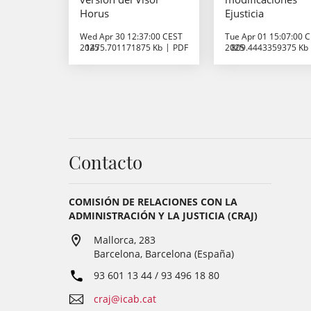
Horus
Ejusticia
Wed Apr 30 12:37:00 CEST
Tue Apr 01 15:07:00 
2025
1475.701171875 Kb
PDF
2025
809.4443359375 Kb
Contacto
COMISIÓN DE RELACIONES CON LA
ADMINISTRACIÓN Y LA JUSTICIA (CRAJ)
Mallorca, 283
Barcelona, Barcelona (España)
93 601 13 44 / 93 496 18 80
craj@icab.cat