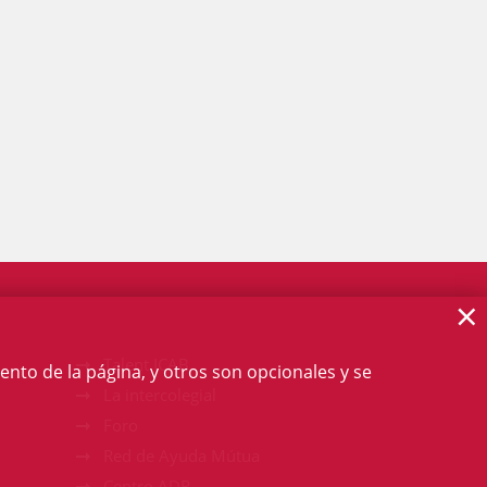
×
Talent ICAB
ento de la página, y otros son opcionales y se
La intercolegial
Foro
Red de Ayuda Mútua
Centro ADR