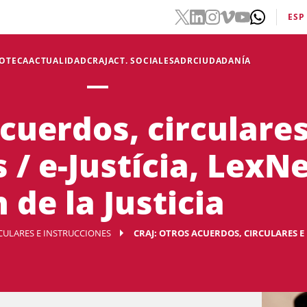
ESP
IOTECA
ACTUALIDAD
CRAJ
ACT. SOCIALES
ADR
CIUDADANÍA
cuerdos, circulares
 / e-Justícia, LexNe
 de la Justicia
RCULARES E INSTRUCCIONES
CRAJ: OTROS ACUERDOS, CIRCULARES E I