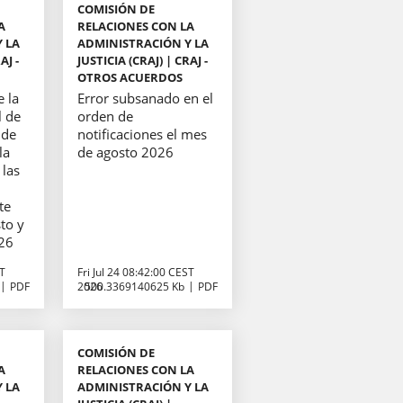
COMISIÓN DE
A
RELACIONES CON LA
 LA
ADMINISTRACIÓN Y LA
AJ -
JUSTICIA (CRAJ) | CRAJ -
OTROS ACUERDOS
e la
Error subsanado en el
l de
orden de
 de
notificaciones el mes
la
de agosto 2026
 las
te
to y
026
ST
Fri Jul 24 08:42:00 CEST
PDF
2026
500.3369140625 Kb
PDF
COMISIÓN DE
A
RELACIONES CON LA
 LA
ADMINISTRACIÓN Y LA