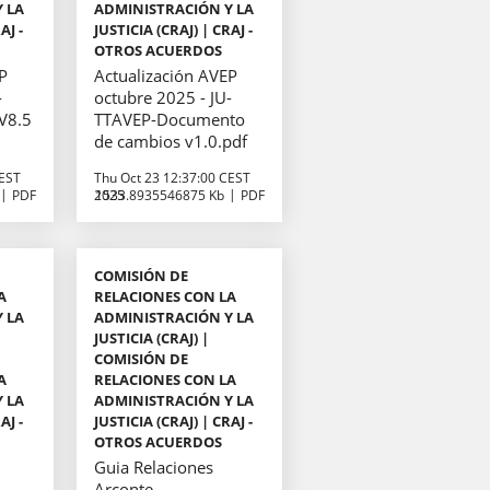
 LA
ADMINISTRACIÓN Y LA
AJ -
JUSTICIA (CRAJ) | CRAJ -
OTROS ACUERDOS
EP
Actualización AVEP
-
octubre 2025 - JU-
V8.5
TTAVEP-Documento
de cambios v1.0.pdf
CEST
Thu Oct 23 12:37:00 CEST
PDF
2025
1533.8935546875 Kb
PDF
COMISIÓN DE
A
RELACIONES CON LA
 LA
ADMINISTRACIÓN Y LA
JUSTICIA (CRAJ) |
COMISIÓN DE
A
RELACIONES CON LA
 LA
ADMINISTRACIÓN Y LA
AJ -
JUSTICIA (CRAJ) | CRAJ -
OTROS ACUERDOS
Guia Relaciones
Arconte