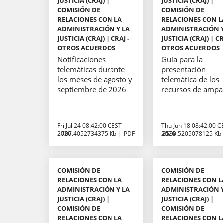
JUSTICIA (CRAJ) |
JUSTICIA (CRAJ) |
COMISIÓN DE
COMISIÓN DE
RELACIONES CON LA
RELACIONES CON L
ADMINISTRACIÓN Y LA
ADMINISTRACIÓN Y
JUSTICIA (CRAJ) | CRAJ -
JUSTICIA (CRAJ) | CR
OTROS ACUERDOS
OTROS ACUERDOS
Notificaciones
Guía para la
telemáticas durante
presentación
los meses de agosto y
telemática de los
septiembre de 2026
recursos de ampa
Fri Jul 24 08:42:00 CEST
Thu Jun 18 08:42:00 C
2026
707.4052734375 Kb
PDF
2026
2550.5205078125 Kb
COMISIÓN DE
COMISIÓN DE
RELACIONES CON LA
RELACIONES CON L
ADMINISTRACIÓN Y LA
ADMINISTRACIÓN Y
JUSTICIA (CRAJ) |
JUSTICIA (CRAJ) |
COMISIÓN DE
COMISIÓN DE
RELACIONES CON LA
RELACIONES CON L