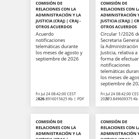
COMISIÓN DE
COMISIÓN DE
RELACIONES CON LA
RELACIONES CON L
ADMINISTRACIÓN Y LA
ADMINISTRACIÓN Y
JUSTICIA (CRAJ) | CRAJ -
JUSTICIA (CRAJ) | CR
OTROS ACUERDOS
OTROS ACUERDOS
Acuerdo
Circular 1/2026 d
notificaciones
Secretaria Genera
telemáticas durante
la Administración
los meses de agosto y
Justicia, relativa a 
septiembre de 2026
forma de efectuar
notificaciones
telemáticas duran
los meses de agos
septiembre de 2
Fri Jul 24 08:42:00 CEST
Fri Jul 24 08:42:00 CE
2026
626.8916015625 Kb
PDF
2026
573.849609375 Kb
COMISIÓN DE
COMISIÓN DE
RELACIONES CON LA
RELACIONES CON L
ADMINISTRACIÓN Y LA
ADMINISTRACIÓN Y