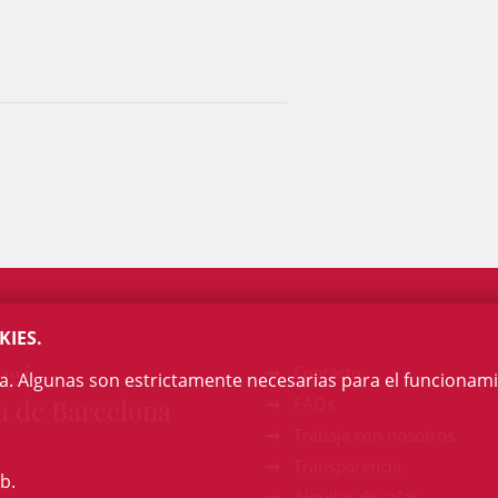
KIES.
egi
Contacto
na. Algunas son estrictamente necesarias para el funcionami
a de Barcelona
FAQs
Trabaja con nosotros
Transparencia
b.
Alquiler de salas