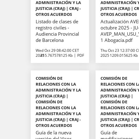
ADMINISTRACIÓN Y LA
ADMINISTRACIÓN Y
JUSTICIA (CRAJ) | CRAJ -
JUSTICIA (CRAJ) | CR
OTROS ACUERDOS
OTROS ACUERDOS
Listado de clases de
Actualización AV
registro civiles -
octubre 2025 - JU
Audiencia Provincial
AVEP_MAN_USU_
de Barcelona
1 Abogacía.pdf
Wed Oct 29 08:42:00 CET
Thu Oct 23 12:37:00 
2025
415.767578125 Kb
PDF
2025
1209.015625 Kb
COMISIÓN DE
COMISIÓN DE
RELACIONES CON LA
RELACIONES CON L
ADMINISTRACIÓN Y LA
ADMINISTRACIÓN Y
JUSTICIA (CRAJ) |
JUSTICIA (CRAJ) |
COMISIÓN DE
COMISIÓN DE
RELACIONES CON LA
RELACIONES CON L
ADMINISTRACIÓN Y LA
ADMINISTRACIÓN Y
JUSTICIA (CRAJ) | CRAJ -
JUSTICIA (CRAJ) | CR
OTROS ACUERDOS
OTROS ACUERDOS
Guía de la nueva
Guía de
versión del Visor
modificaciones