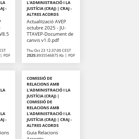
 LA
L'ADMINISTRACIÓ I LA
AJ -
JUSTÍCIA (CRAJ) | CRAJ -
ALTRES ACORDS
P
Actualització AVEP
-
octubre 2025 - JU-
V8.5
TTAVEP-Document de
canvis v1.0.pdf
CEST
Thu Oct 23 12:37:00 CEST
PDF
2025
1533.8935546875 Kb
PDF
COMISSIÓ DE
RELACIONS AMB
 LA
L'ADMINISTRACIÓ I LA
JUSTÍCIA (CRAJ) |
COMISSIÓ DE
RELACIONS AMB
 LA
L'ADMINISTRACIÓ I LA
AJ -
JUSTÍCIA (CRAJ) | CRAJ -
ALTRES ACORDS
cions
Guia Relacions
Arconte