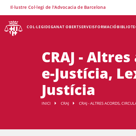
×
Il·lustre Col·legi de l'Advocacia de Barcelona
COL·LEGI
DEGANAT OBERT
SERVEIS
FORMACIÓ
BIBLIOTE
CRAJ - Altres 
e-Justícia, Le
Justícia
INICI
CRAJ
CRAJ - ALTRES ACORDS, CIRCU