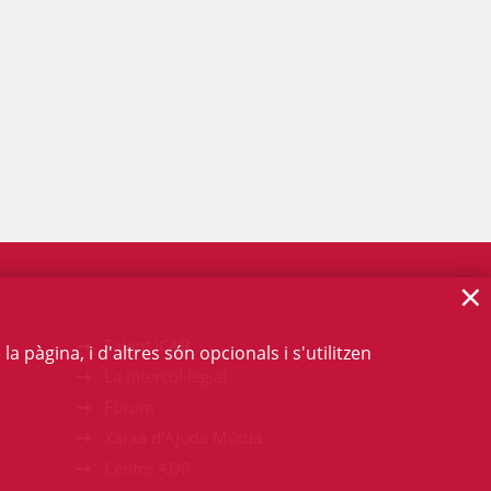
×
Talent ICAB
 pàgina, i d'altres són opcionals i s'utilitzen
La intercol·legial
Fòrum
Xarxa d'Ajuda Mútua
Centre ADR