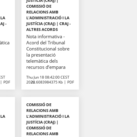
JUSTÍCIA (CRAJ) |
COMISSIÓ DE
RELACIONS AMB
 LA
L'ADMINISTRACIÓ I LA
AJ -
JUSTÍCIA (CRAJ) | CRAJ -
ALTRES ACORDS
Nota informativa -
àtica
Acord del Tribunal
Constitucional sobre
la presentació
telemàtica dels
recursos d’empara
EST
Thu Jun 18 08:42:00 CEST
PDF
2026
22.6083984375 Kb
PDF
COMISSIÓ DE
RELACIONS AMB
 LA
L'ADMINISTRACIÓ I LA
JUSTÍCIA (CRAJ) |
COMISSIÓ DE
RELACIONS AMB