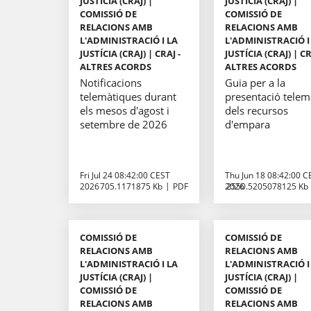
JUSTÍCIA (CRAJ) |
JUSTÍCIA (CRAJ) |
COMISSIÓ DE
COMISSIÓ DE
RELACIONS AMB
RELACIONS AMB
L'ADMINISTRACIÓ I LA
L'ADMINISTRACIÓ I
JUSTÍCIA (CRAJ) | CRAJ -
JUSTÍCIA (CRAJ) | CR
ALTRES ACORDS
ALTRES ACORDS
Notificacions
Guia per a la
telemàtiques durant
presentació telem
els mesos d'agost i
dels recursos
setembre de 2026
d'empara
Fri Jul 24 08:42:00 CEST
Thu Jun 18 08:42:00 C
2026
705.1171875 Kb
PDF
2026
2550.5205078125 Kb
COMISSIÓ DE
COMISSIÓ DE
RELACIONS AMB
RELACIONS AMB
L'ADMINISTRACIÓ I LA
L'ADMINISTRACIÓ I
JUSTÍCIA (CRAJ) |
JUSTÍCIA (CRAJ) |
COMISSIÓ DE
COMISSIÓ DE
RELACIONS AMB
RELACIONS AMB