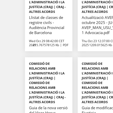
L'ADMINISTRACIÓ I LA
L'ADMINISTRACIÓ I
JUSTÍCIA (CRAJ) | CRAJ -
JUSTÍCIA (CRAJ) | CR
ALTRES ACORDS
ALTRES ACORDS
Llistat de classes de
Actualització AVE
registre civils -
octubre 2025 - JU
Audiència Provincial
AVEP_MAN_USU_
de Barcelona
1 Advocacia.pdf
Wed Oct 29 08:42:00 CET
Thu Oct 23 12:37:00 
2025
415.767578125 Kb
PDF
2025
1209.015625 Kb
COMISSIÓ DE
COMISSIÓ DE
RELACIONS AMB
RELACIONS AMB
L'ADMINISTRACIÓ I LA
L'ADMINISTRACIÓ I
JUSTÍCIA (CRAJ) |
JUSTÍCIA (CRAJ) |
COMISSIÓ DE
COMISSIÓ DE
RELACIONS AMB
RELACIONS AMB
L'ADMINISTRACIÓ I LA
L'ADMINISTRACIÓ I
JUSTÍCIA (CRAJ) | CRAJ -
JUSTÍCIA (CRAJ) | CR
ALTRES ACORDS
ALTRES ACORDS
Guia de la nova versió
Guia de modifica
del Visor Horus
Ejusticia