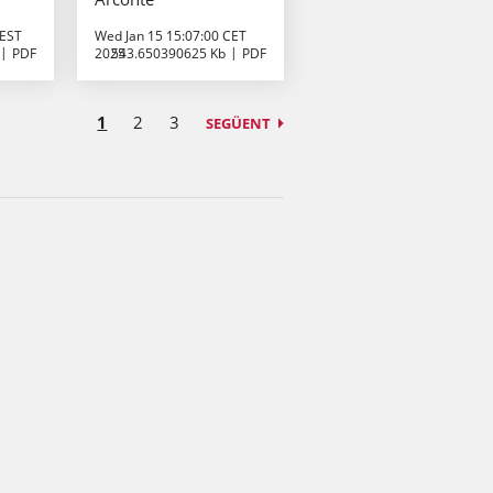
CEST
Wed Jan 15 15:07:00 CET
PDF
2025
543.650390625 Kb
PDF
1
2
3
SEGÜENT