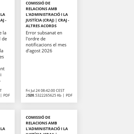
COMISSIÓ DE
RELACIONS AMB
 LA
L'ADMINISTRACIÓ I LA
AJ -
JUSTÍCIA (CRAJ) | CRAJ -
ALTRES ACORDS
e la
Error subsanat en
l de
l'ordre de
e
notificacions el mes
la
d'agost 2026
es
ant
i
6
ST
Fri Jul 24 08:42:00 CEST
PDF
2026
501.5322265625 Kb
PDF
COMISSIÓ DE
RELACIONS AMB
 LA
L'ADMINISTRACIÓ I LA