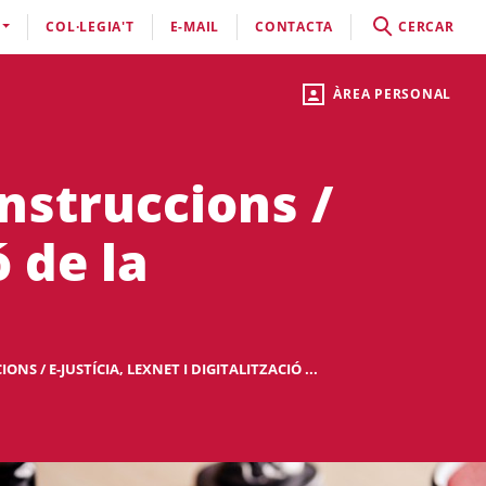
COL·LEGIA'T
E-MAIL
CONTACTA
CERCAR
ÀREA PERSONAL
instruccions /
ó de la
NS / E-JUSTÍCIA, LEXNET I DIGITALITZACIÓ ...