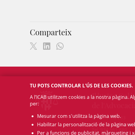
Comparteix
TU POTS CONTROLAR L'ÚS DE LES COOKIES.
Il·lustre Col·l
A l’ICAB utilitzem cookies a la nostra pàgina. 
per:
de l'Advocaci
Mesurar com s'utilitza la pàgina web.
c/ Mallorca, 283
08037 Barcelona
Habilitar la personalització de la pàgina we
Tel. 934 961 880
Per a funcions de publicitat, màrqueting i x