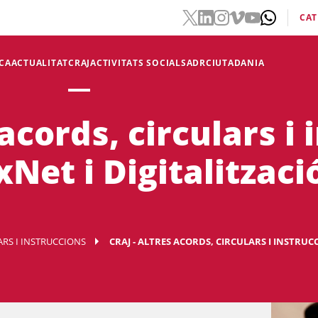
CAT
CA
ACTUALITAT
CRAJ
ACTIVITATS SOCIALS
ADR
CIUTADANIA
acords, circulars i 
xNet i Digitalitzaci
LARS I INSTRUCCIONS
CRAJ - ALTRES ACORDS, CIRCULARS I INSTRUCCIO