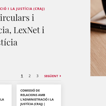
Ó I LA JUSTÍCIA (CRAJ)
irculars i
cia, LexNet i
stícia
1
2
3
SEGÜENT
COMISSIÓ DE
RELACIONS AMB
 LA
L'ADMINISTRACIÓ I LA
JUSTÍCIA (CRAJ) |