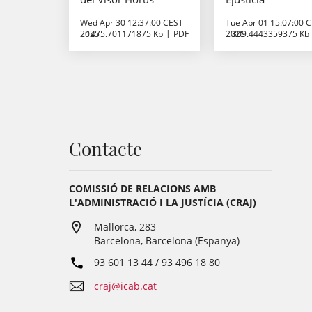
Wed Apr 30 12:37:00 CEST
Tue Apr 01 15:07:00 
2025
1475.701171875 Kb
PDF
2025
809.4443359375 Kb
Contacte
COMISSIÓ DE RELACIONS AMB
L'ADMINISTRACIÓ I LA JUSTÍCIA (CRAJ)
Mallorca, 283
Barcelona, Barcelona (Espanya)
93 601 13 44 / 93 496 18 80
craj@icab.cat