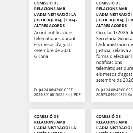
COMISSIÓ DE
COMISSIÓ DE
RELACIONS AMB
RELACIONS AMB
L'ADMINISTRACIÓ I LA
L'ADMINISTRACIÓ I
JUSTÍCIA (CRAJ) | CRAJ -
JUSTÍCIA (CRAJ) | CR
ALTRES ACORDS
ALTRES ACORDS
Acord notificacions
Circular 1/2026 d
telemàtiques durant
Secretaria Genera
els mesos d'agost i
l'Administració d
setembre de 2026
Justícia, relativa a 
Girona
forma d'efectuar l
notificacions
telemàtiques dur
els mesos d'agost 
setembre de 202
Fri Jul 24 08:42:00 CEST
Fri Jul 24 08:42:00 CE
2026
626.8916015625 Kb
PDF
2026
573.849609375 Kb
COMISSIÓ DE
COMISSIÓ DE
RELACIONS AMB
RELACIONS AMB
L'ADMINISTRACIÓ I LA
L'ADMINISTRACIÓ I