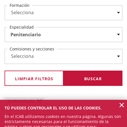
Formación
Especialidad
Penitenciario
Comisiones y secciones
LIMPIAR FILTROS
×
Penitenciario
TÚ PUEDES CONTROLAR EL USO DE LAS COOKIES.
GRUPO DE LA ABOGACÍA JOVEN (GAJ BARCELONA) |
En el ICAB utilizamos cookies en nuestra página. Algunas son
PENITENCIARIO | CONFERENCIA
estrictamente necesarias para el funcionamiento de la
página, y otros son opcionales y se utilizan para: