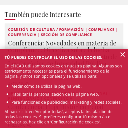
También puede interesarte
COMISIÓN DE CULTURA / FORMACIÓN | COMPLIANCE |
CONFERENCIA | SECCIÓN DE COMPLIANCE
Conferencia: Novedades en materia de
compliance: Directiva sobre la lucha
×
contra la corrupción y Anteproyecto de
TÚ PUEDES CONTROLAR EL USO DE LAS COOKIES.
Ley Orgánica de Integridad Pública
En el ICAB utilizamos cookies en nuestra página. Algunas son
estrictamente necesarias para el funcionamiento de la
PRESENCIAL
página, y otros son opcionales y se utilizan para:
27/10/2026
Medir cómo se utiliza la página web.
GRUPO DE LA ABOGACÍA JOVEN (GAJ BARCELONA) |
Habilitar la personalización de la página web.
PENITENCIARIO | CONFERENCIA
Para funciones de publicidad, marketing y redes sociales.
Conferencia: Hoja Histórico Penal
Al hacer clic en 'Aceptar todas', aceptas la instalación de
todas las cookies. Si prefieres configurar tú mismo / a o
rechazarlas, haz clic en 'Configuración de cookies'.
PRESENCIAL