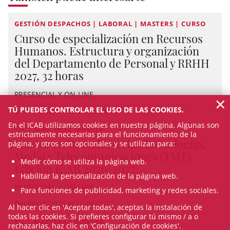
GESTIÓN DESPACHOS | LABORAL | MASTERS | CURSO
Curso de especialización en Recursos
Humanos. Estructura y organización
del Departamento de Personal y RRHH
2027, 32 horas
PRESENCIAL Y ON-LINE
×
TÚ PUEDES CONTROLAR EL USO DE LAS COOKIES.
Del 15/01/2027 al 21/05/2027
En el ICAB utilizamos cookies en nuestra página. Algunas son
TIC | MASTERS | MASTER
estrictamente necesarias para el funcionamiento de la
Máster en Derecho de las Tecnologías,
página, y otros son opcionales y se utilizan para:
Media y Telecomunicaciones (TMT),
Medir cómo se utiliza la página web.
Edición ICAB 2026-2027
Habilitar la personalización de la página web.
PRESENCIAL Y ON-LINE
Para funciones de publicidad, marketing y redes sociales.
Del 06/10/2026 al 10/06/2027
Al hacer clic en 'Aceptar todas', aceptas la instalación de
todas las cookies. Si prefieres configurar tú mismo / a o
TIC | MASTERS | MASTER
rechazarlas, haz clic en 'Configuración de cookies'.