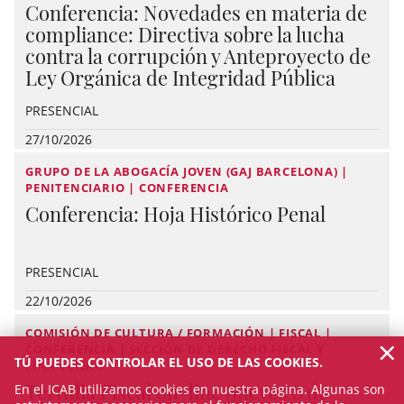
Conferencia: Novedades en materia de
compliance: Directiva sobre la lucha
contra la corrupción y Anteproyecto de
Ley Orgánica de Integridad Pública
PRESENCIAL
27/10/2026
GRUPO DE LA ABOGACÍA JOVEN (GAJ BARCELONA) |
PENITENCIARIO | CONFERENCIA
Conferencia: Hoja Histórico Penal
PRESENCIAL
22/10/2026
COMISIÓN DE CULTURA / FORMACIÓN | FISCAL |
×
CONFERENCIA | SECCIÓN DE DERECHO FISCAL Y
TÚ PUEDES CONTROLAR EL USO DE LAS COOKIES.
FINANCIERO
Tertulia Fiscal on-line (jueves 8 de
En el ICAB utilizamos cookies en nuestra página. Algunas son