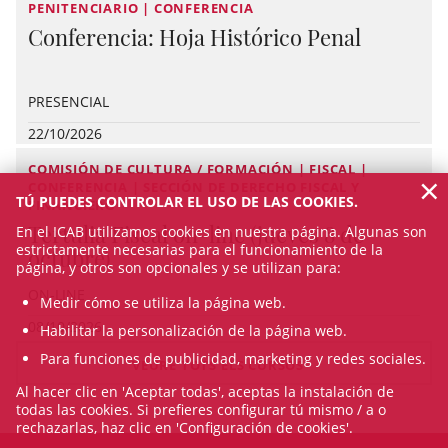
PENITENCIARIO | CONFERENCIA
Conferencia: Hoja Histórico Penal
PRESENCIAL
22/10/2026
COMISIÓN DE CULTURA / FORMACIÓN | FISCAL |
×
CONFERENCIA | SECCIÓN DE DERECHO FISCAL Y
TÚ PUEDES CONTROLAR EL USO DE LAS COOKIES.
FINANCIERO
Tertulia Fiscal on-line (jueves 8 de
En el ICAB utilizamos cookies en nuestra página. Algunas son
estrictamente necesarias para el funcionamiento de la
octubre)
página, y otros son opcionales y se utilizan para:
ON-LINE
Medir cómo se utiliza la página web.
08/10/2026
Habilitar la personalización de la página web.
Para funciones de publicidad, marketing y redes sociales.
VEURE TOTS ELS CURSOS
Al hacer clic en 'Aceptar todas', aceptas la instalación de
todas las cookies. Si prefieres configurar tú mismo / a o
rechazarlas, haz clic en 'Configuración de cookies'.