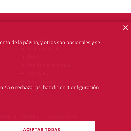
×
Talent ICAB
ento de la página, y otros son opcionales y se
La intercolegial
Foro
Red de Ayuda Mútua
Centro ADR
Recursos jurídicos en lengua
o / a o rechazarlas, haz clic en 'Configuración
catalana
RALES
CALIDAD
CÓDIGO ÉTICO
derechos reservados
ACEPTAR TODAS