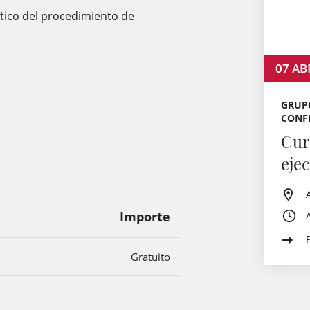
ctico del procedimiento de
07
AB
GRUPO
CONF
Cur
eje
Importe
Gratuito