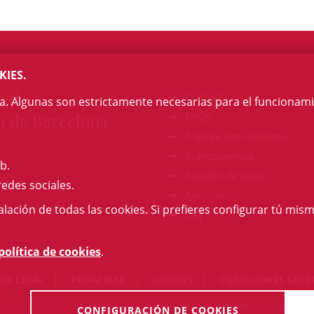
KIES.
egi
Contacto
na. Algunas son estrictamente necesarias para el funcionami
a de Barcelona
FAQs
Trabaja con nosotros
Transparencia
b.
Alquiler de salas
redes sociales.
Anúnciate
talación de todas las cookies. Si prefieres configurar tú mism
GAJ
política de cookies
.
ISO LEGAL
PRIVACIDAD
COOKIES
CONDICIONES GENE
:06 CEST 2026 Il·lustre Col·legi de l'Advocacia de Barcelona. Todos los 
CONFIGURACIÓN DE COOKIES