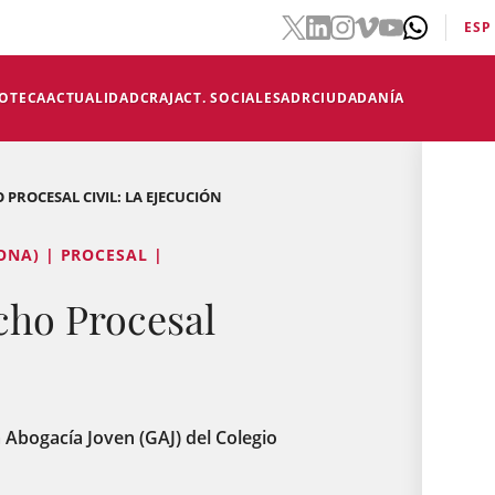
ESP
IOTECA
ACTUALIDAD
CRAJ
ACT. SOCIALES
ADR
CIUDADANÍA
PROCESAL CIVIL: LA EJECUCIÓN
ONA) | PROCESAL |
cho Procesal
a Abogacía Joven (GAJ) del Colegio