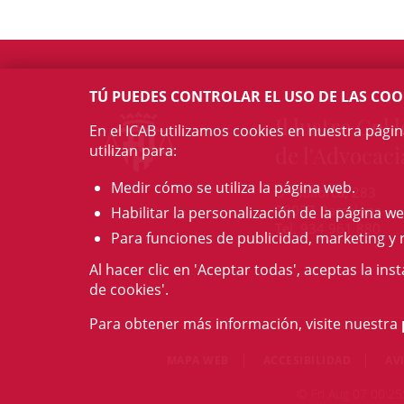
TÚ PUEDES CONTROLAR EL USO DE LAS COO
Il·lustre Col·l
En el ICAB utilizamos cookies en nuestra pági
utilizan para:
de l'Advocaci
Medir cómo se utiliza la página web.
c/ Mallorca, 283
08037 Barcelona
Habilitar la personalización de la página we
Tel. 934 961 880
Para funciones de publicidad, marketing y 
Al hacer clic en 'Aceptar todas', aceptas la ins
de cookies'.
Para obtener más información, visite nuestra
MAPA WEB
ACCESIBILIDAD
AV
© Fri Aug 07 00:25