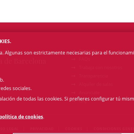
KIES.
egi
Contacto
na. Algunas son estrictamente necesarias para el funcionami
a de Barcelona
FAQs
Trabaja con nosotros
Transparencia
b.
Alquiler de salas
redes sociales.
Anúnciate
talación de todas las cookies. Si prefieres configurar tú mism
GAJ
política de cookies
.
ISO LEGAL
PRIVACIDAD
COOKIES
CONDICIONES GENE