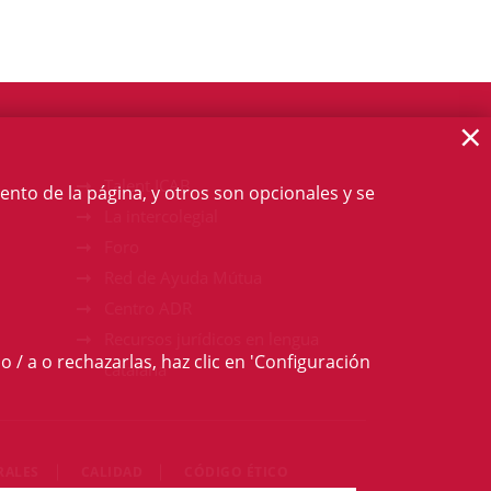
×
Talent ICAB
ento de la página, y otros son opcionales y se
La intercolegial
Foro
Red de Ayuda Mútua
Centro ADR
Recursos jurídicos en lengua
o / a o rechazarlas, haz clic en 'Configuración
catalana
RALES
CALIDAD
CÓDIGO ÉTICO