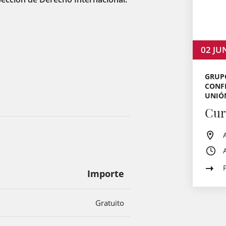
02
JU
GRUPO
CONFE
UNIÓ
Cur
Importe
Gratuito