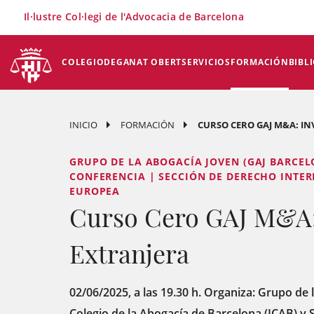
×
Il·lustre Col·legi de l'Advocacia de Barcelona
COLEGIO
DEGANAT OBERT
SERVICIOS
FORMACIÓN
BIBL
INICIO
FORMACIÓN
CURSO CERO GAJ M&A: I
GRUPO DE LA ABOGACÍA JOVEN (GAJ BARCEL
CONFERENCIA | SECCIÓN DE DERECHO INTER
EUROPEA
Curso Cero GAJ M&A:
Extranjera
02/06/2025, a las 19.30 h. Organiza: Grupo de 
Colegio de la Abogacía de Barcelona (ICAB) y