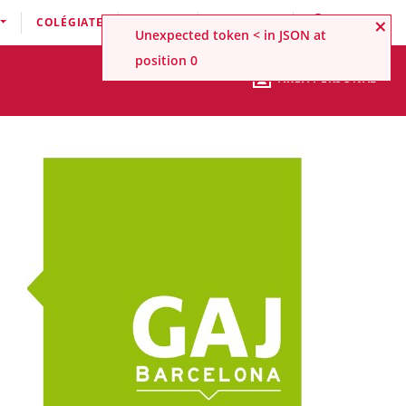
×
COLÉGIATE
CORREO
CONTACTA
BUSCAR
Unexpected token < in JSON at
position 0
ÁREA PERSONAL