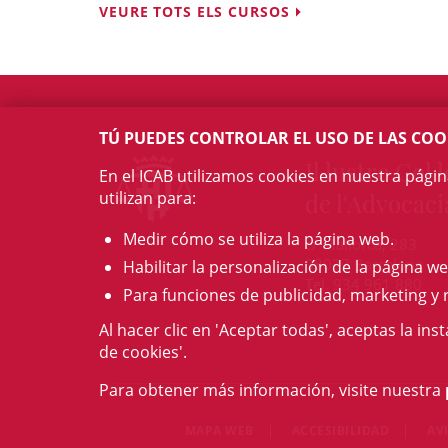
VEURE TOTS ELS CURSOS
TÚ PUEDES CONTROLAR EL USO DE LAS COO
Il·lustre Col·l
En el ICAB utilizamos cookies en nuestra pági
utilizan para:
de l'Advocaci
Medir cómo se utiliza la página web.
c/ Mallorca, 283
08037 Barcelona
Habilitar la personalización de la página we
Tel. 934 961 880
Para funciones de publicidad, marketing y 
Al hacer clic en 'Aceptar todas', aceptas la ins
de cookies'.
Para obtener más información, visite nuestra
MAPA WEB
ACCESIBILIDAD
AV