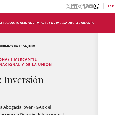
ESP
IOTECA
ACTUALIDAD
CRAJ
ACT. SOCIALES
ADR
CIUDADANÍA
NVERSIÓN EXTRANJERA
ONA) | MERCANTIL |
NACIONAL Y DE LA UNIÓN
 Inversión
la Abogacía Joven (GAJ) del
 Sección de Derecho Internacional.