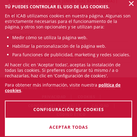
×
GRUPO DE LA ABOGACÍA JOVEN (GAJ BARCELONA) |
CIVIL | CURSO
TÚ PUEDES CONTROLAR EL USO DE LAS COOKIES.
Mentoring 13a Edición: Derecho Civil
En el ICAB utilizamos cookies en nuestra página. Algunas son
(2026)
estrictamente necesarias para el funcionamiento de la
página, y otros son opcionales y se utilizan para:
PRESENCIAL
Medir cómo se utiliza la página web.
Del 08/10/2026 al 10/06/2027
Habilitar la personalización de la página web.
Para funciones de publicidad, marketing y redes sociales.
VEURE TOTS ELS CURSOS
Al hacer clic en 'Aceptar todas', aceptas la instalación de
todas las cookies. Si prefieres configurar tú mismo / a o
rechazarlas, haz clic en 'Configuración de cookies'.
Para obtener más información, visite nuestra
política de
MAPA WEB
ACCESIBILIDAD
AVISO LEGAL
cookies
.
PRIVACIDAD
COOKIES
CONDICIONES GENERALES
CALIDAD
CONFIGURACIÓN DE COOKIES
CÓDIGO ÉTICO
© Sat Aug 08 11:46:50 CEST 2026 Il·lustre Col·legi de l'Advocacia
ACEPTAR TODAS
de Barcelona. Todos los derechos reservados