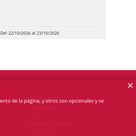
Del 22/10/2026 al 23/10/2026
×
Talent ICAB
ento de la página, y otros son opcionales y se
La intercolegial
Foro
Red de Ayuda Mútua
Centro ADR