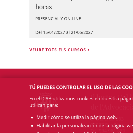
horas
PRESENCIAL Y ON-LINE
Del 15/01/2027 al 21/05/2027
VEURE TOTS ELS CURSOS
TÚ PUEDES CONTROLAR EL USO DE LAS COO
Il·lustre Col·l
En el ICAB utilizamos cookies en nuestra pági
utilizan para:
de l'Advocaci
Medir cómo se utiliza la página web.
c/ Mallorca, 283
08037 Barcelona
Habilitar la personalización de la página we
Tel. 934 961 880