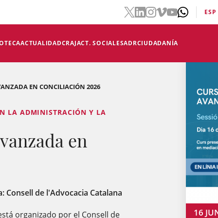
ESP
IOTECA
ACTUALIDAD
CRAJ
ACT. SOCIALES
ADR
CIUDADANÍA
ANZADA EN CONCILIACIÓN 2026
N LA ADMINISTRACIÓN Y LA
avanzada en
a: Consell de l'Advocacia Catalana
16
JU
está organizado por el Consell de