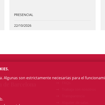
PRESENCIAL
22/10/2026
KIES.
egi
Contacto
na. Algunas son estrictamente necesarias para el funcionami
a de Barcelona
FAQs
Trabaja con nosotros
Transparencia
b.
Alquiler de salas