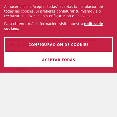
Conferencia: Hoja Histórico Penal
Al hacer clic en 'Aceptar todas', aceptas la instalación de
todas las cookies. Si prefieres configurar tú mismo / a o
rechazarlas, haz clic en 'Configuración de cookies'.
PRESENCIAL
Para obtener más información, visite nuestra
política de
cookies
.
22/10/2026
GRUPO DE LA ABOGACÍA JOVEN (GAJ BARCELONA) |
CONFIGURACIÓN DE COOKIES
CIVIL | CURSO
Mentoring 13a Edición: Derecho Civil
(2026)
ACEPTAR TODAS
PRESENCIAL
Del 08/10/2026 al 10/06/2027
VEURE TOTS ELS CURSOS
MAPA WEB
ACCESIBILIDAD
AVISO LEGAL