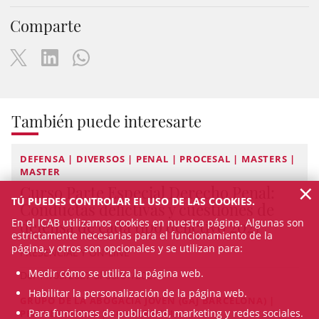
Comparte
También puede interesarte
DEFENSA | DIVERSOS | PENAL | PROCESAL | MASTERS |
MASTER
×
Curso Parte Especial Derecho Penal:
TÚ PUEDES CONTROLAR EL USO DE LAS COOKIES.
Conductas delictivas y cuestiones de
defensa de cada tipo delictivo 2027
En el ICAB utilizamos cookies en nuestra página. Algunas son
estrictamente necesarias para el funcionamiento de la
página, y otros son opcionales y se utilizan para:
PRESENCIAL Y ON-LINE
Medir cómo se utiliza la página web.
Del 11/03/2027 al 08/07/2027
Habilitar la personalización de la página web.
GRUPO DE LA ABOGACÍA JOVEN (GAJ BARCELONA) |
Para funciones de publicidad, marketing y redes sociales.
PENITENCIARIO | CONFERENCIA