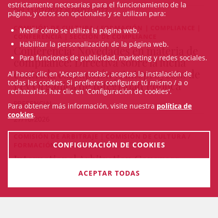
estrictamente necesarias para el funcionamiento de la
Del 11/03/2027 al 08/07/2027
página, y otros son opcionales y se utilizan para:
COMISIÓN DE CULTURA / FORMACIÓN | COMPLIANCE |
Medir cómo se utiliza la página web.
CONFERENCIA | SECCIÓN DE COMPLIANCE
Habilitar la personalización de la página web.
Conferencia: Novedades en materia de
Para funciones de publicidad, marketing y redes sociales.
compliance: Directiva sobre la lucha
contra la corrupción y Anteproyecto de
Al hacer clic en 'Aceptar todas', aceptas la instalación de
todas las cookies. Si prefieres configurar tú mismo / a o
Ley Orgánica de Integridad Pública
rechazarlas, haz clic en 'Configuración de cookies'.
PRESENCIAL
Para obtener más información, visite nuestra
política de
cookies
.
27/10/2026
COMISIÓN DE ARBITRAJE | COMISIÓN DE CULTURA /
CONFIGURACIÓN DE COOKIES
FORMACIÓN | CONGRESO
International Arbitration Congress
2026. Quo Vadis Arbitration
ACEPTAR TODAS
Del 22/10/2026 al 23/10/2026