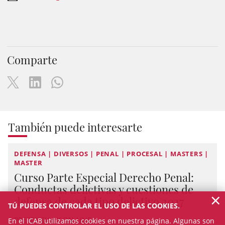
Comparte
También puede interesarte
DEFENSA | DIVERSOS | PENAL | PROCESAL | MASTERS |
MASTER
Curso Parte Especial Derecho Penal:
Conductas delictivas y cuestiones de
×
defensa de cada tipo delictivo 2027
TÚ PUEDES CONTROLAR EL USO DE LAS COOKIES.
PRESENCIAL Y ON-LINE
En el ICAB utilizamos cookies en nuestra página. Algunas son