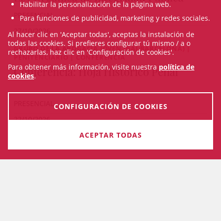
Habilitar la personalización de la página web.
PRESENCIAL
Para funciones de publicidad, marketing y redes sociales.
27/10/2026
Al hacer clic en 'Aceptar todas', aceptas la instalación de
todas las cookies. Si prefieres configurar tú mismo / a o
GRUPO DE LA ABOGACÍA JOVEN (GAJ BARCELONA) |
rechazarlas, haz clic en 'Configuración de cookies'.
PENITENCIARIO | CONFERENCIA
Para obtener más información, visite nuestra
política de
Conferencia: Hoja Histórico Penal
cookies
.
PRESENCIAL
CONFIGURACIÓN DE COOKIES
22/10/2026
ACEPTAR TODAS
VEURE TOTS ELS CURSOS
MAPA WEB
ACCESIBILIDAD
AVISO LEGAL
PRIVACIDAD
COOKIES
CONDICIONES GENERALES
CALIDAD