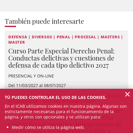
También puede interesarte
DEFENSA | DIVERSOS | PENAL | PROCESAL | MASTERS |
MASTER
Curso Parte Especial Derecho Penal:
Conductas delictivas y cuestiones de
defensa de cada tipo delictivo 2027
PRESENCIAL Y ON-LINE
Del 11/03/2027 al 08/07/2027
×
COMISIÓN DE CULTURA / FORMACIÓN | COMPLIANCE |
TÚ PUEDES CONTROLAR EL USO DE LAS COOKIES.
CONFERENCIA | SECCIÓN DE COMPLIANCE
En el ICAB utilizamos cookies en nuestra página. Algunas son
Conferencia: Novedades en materia de
estrictamente necesarias para el funcionamiento de la
compliance: Directiva sobre la lucha
página, y otros son opcionales y se utilizan para:
contra la corrupción y Anteproyecto de
Medir cómo se utiliza la página web.
Ley Orgánica de Integridad Pública