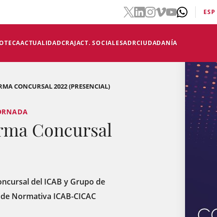
ESP
IOTECA
ACTUALIDAD
CRAJ
ACT. SOCIALES
ADR
CIUDADANÍA
RMA CONCURSAL 2022 (PRESENCIAL)
JORNADA
orma Concursal
oncursal del ICAB y Grupo de
 de Normativa ICAB-CICAC