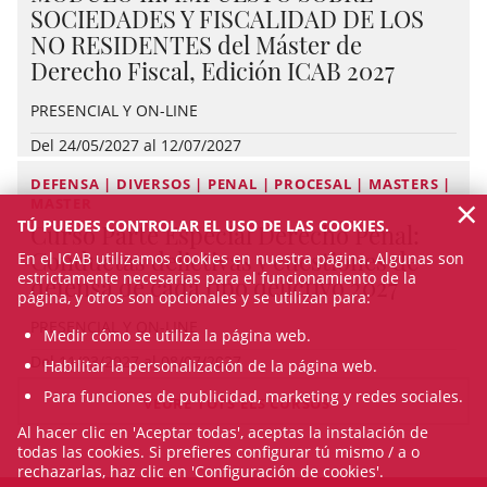
SOCIEDADES Y FISCALIDAD DE LOS
NO RESIDENTES del Máster de
Derecho Fiscal, Edición ICAB 2027
PRESENCIAL Y ON-LINE
Del 24/05/2027 al 12/07/2027
DEFENSA | DIVERSOS | PENAL | PROCESAL | MASTERS |
×
MASTER
TÚ PUEDES CONTROLAR EL USO DE LAS COOKIES.
Curso Parte Especial Derecho Penal:
Conductas delictivas y cuestiones de
En el ICAB utilizamos cookies en nuestra página. Algunas son
estrictamente necesarias para el funcionamiento de la
defensa de cada tipo delictivo 2027
página, y otros son opcionales y se utilizan para:
PRESENCIAL Y ON-LINE
Medir cómo se utiliza la página web.
Del 11/03/2027 al 08/07/2027
Habilitar la personalización de la página web.
Para funciones de publicidad, marketing y redes sociales.
VEURE TOTS ELS CURSOS
Al hacer clic en 'Aceptar todas', aceptas la instalación de
todas las cookies. Si prefieres configurar tú mismo / a o
rechazarlas, haz clic en 'Configuración de cookies'.