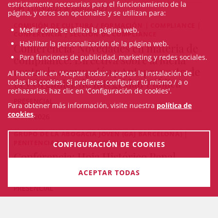
estrictamente necesarias para el funcionamiento de la
Del 11/03/2027 al 08/07/2027
página, y otros son opcionales y se utilizan para:
COMISIÓN DE CULTURA / FORMACIÓN | COMPLIANCE |
Medir cómo se utiliza la página web.
CONFERENCIA | SECCIÓN DE COMPLIANCE
Habilitar la personalización de la página web.
Conferencia: Novedades en materia de
Para funciones de publicidad, marketing y redes sociales.
compliance: Directiva sobre la lucha
contra la corrupción y Anteproyecto de
Al hacer clic en 'Aceptar todas', aceptas la instalación de
Ley Orgánica de Integridad Pública
todas las cookies. Si prefieres configurar tú mismo / a o
rechazarlas, haz clic en 'Configuración de cookies'.
PRESENCIAL
Para obtener más información, visite nuestra
política de
cookies
.
27/10/2026
GRUPO DE LA ABOGACÍA JOVEN (GAJ BARCELONA) |
PENITENCIARIO | CONFERENCIA
CONFIGURACIÓN DE COOKIES
Conferencia: Hoja Histórico Penal
ACEPTAR TODAS
PRESENCIAL
22/10/2026