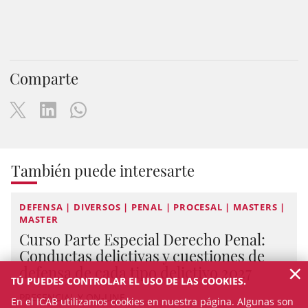
Comparte
También puede interesarte
DEFENSA | DIVERSOS | PENAL | PROCESAL | MASTERS |
MASTER
Curso Parte Especial Derecho Penal:
Conductas delictivas y cuestiones de
×
defensa de cada tipo delictivo 2027
TÚ PUEDES CONTROLAR EL USO DE LAS COOKIES.
PRESENCIAL Y ON-LINE
En el ICAB utilizamos cookies en nuestra página. Algunas son