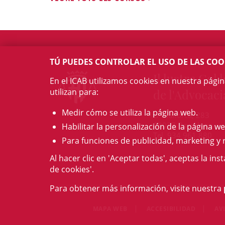
TÚ PUEDES CONTROLAR EL USO DE LAS COO
Il·lustre Col·l
En el ICAB utilizamos cookies en nuestra pági
utilizan para:
de l'Advocaci
Medir cómo se utiliza la página web.
c/ Mallorca, 283
08037 Barcelona
Habilitar la personalización de la página we
Tel. 934 961 880
Para funciones de publicidad, marketing y 
Al hacer clic en 'Aceptar todas', aceptas la ins
de cookies'.
Para obtener más información, visite nuestra
MAPA WEB
ACCESIBILIDAD
AV