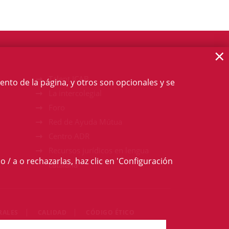
×
Talent ICAB
ento de la página, y otros son opcionales y se
La intercolegial
Foro
Red de Ayuda Mútua
Centro ADR
Recursos jurídicos en lengua
o / a o rechazarlas, haz clic en 'Configuración
catalana
RALES
CALIDAD
CÓDIGO ÉTICO