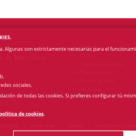
KIES.
egi
Contacto
na. Algunas son estrictamente necesarias para el funcionami
a de Barcelona
FAQs
Trabaja con nosotros
Transparencia
b.
Alquiler de salas
redes sociales.
Anúnciate
talación de todas las cookies. Si prefieres configurar tú mism
GAJ
política de cookies
.
ISO LEGAL
PRIVACIDAD
COOKIES
CONDICIONES GENE