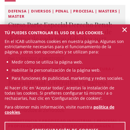
DEFENSA | DIVERSOS | PENAL | PROCESAL | MASTERS |
MASTER
Curso Parte Especial Derecho Penal:
×
Conductas delictivas y cuestiones de
TÚ PUEDES CONTROLAR EL USO DE LAS COOKIES.
defensa de cada tipo delictivo 2027
En el ICAB utilizamos cookies en nuestra página. Algunas son
estrictamente necesarias para el funcionamiento de la
PRESENCIAL Y ON-LINE
página, y otros son opcionales y se utilizan para:
Del 11/03/2027 al 08/07/2027
Medir cómo se utiliza la página web.
COMISIÓN DE ARBITRAJE | COMISIÓN DE CULTURA /
Habilitar la personalización de la página web.
FORMACIÓN | CONGRESO
Para funciones de publicidad, marketing y redes sociales.
International Arbitration Congress
Al hacer clic en 'Aceptar todas', aceptas la instalación de
2026. Quo Vadis Arbitration
todas las cookies. Si prefieres configurar tú mismo / a o
rechazarlas, haz clic en 'Configuración de cookies'.
Para obtener más información, visite nuestra
política de
Del 22/10/2026 al 23/10/2026
cookies
.
COMPETENCIA Y PROPIEDAD INDUSTRIAL | PROCESAL |
PROPIEDAD INTELECTUAL Y DERECHOS DE IMAGEN |