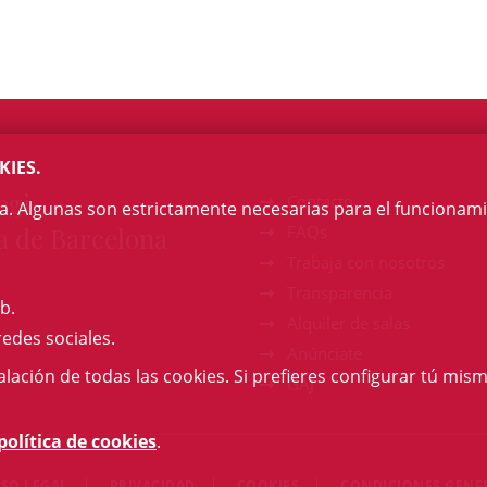
KIES.
egi
Contacto
na. Algunas son estrictamente necesarias para el funcionami
a de Barcelona
FAQs
Trabaja con nosotros
Transparencia
b.
Alquiler de salas
redes sociales.
Anúnciate
talación de todas las cookies. Si prefieres configurar tú mism
GAJ
política de cookies
.
ISO LEGAL
PRIVACIDAD
COOKIES
CONDICIONES GENE