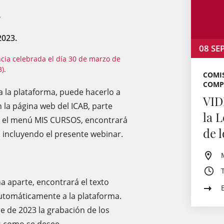
a
2023.
08
SE
cia celebrada el día 30 de marzo de
3)
.
COMIS
COMP
 a la plataforma, puede hacerlo a
VID
 la página web del ICAB, parte
la 
 en el menú MIS CURSOS, encontrará
de 
o, incluyendo el presente webinar.
a aparte, encontrará el texto
automáticamente a la plataforma.
re de 2023 la grabación de los