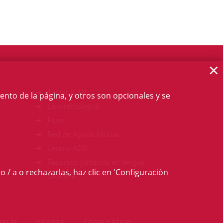
×
Talent ICAB
ento de la página, y otros son opcionales y se
La intercolegial
Foro
Red de Ayuda Mútua
Centro ADR
Recursos jurídicos en lengua
o / a o rechazarlas, haz clic en 'Configuración
catalana
RALES
CALIDAD
CÓDIGO ÉTICO