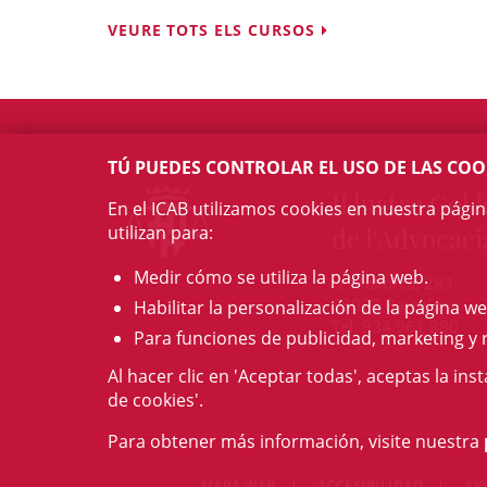
VEURE TOTS ELS CURSOS
TÚ PUEDES CONTROLAR EL USO DE LAS COO
Il·lustre Col·l
En el ICAB utilizamos cookies en nuestra pági
utilizan para:
de l'Advocaci
Medir cómo se utiliza la página web.
c/ Mallorca, 283
08037 Barcelona
Habilitar la personalización de la página we
Tel. 934 961 880
Para funciones de publicidad, marketing y 
Al hacer clic en 'Aceptar todas', aceptas la ins
de cookies'.
Para obtener más información, visite nuestra
MAPA WEB
ACCESIBILIDAD
AV